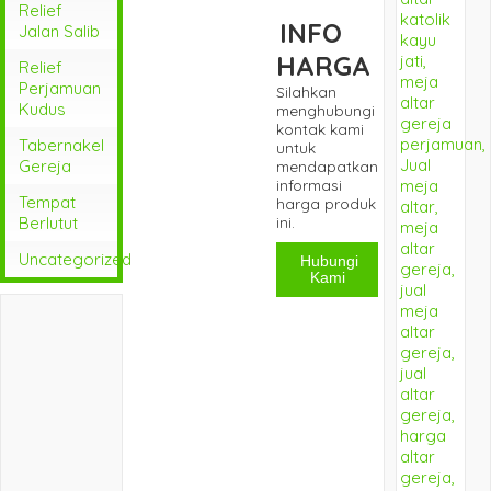
Relief
INFO
Jalan Salib
HARGA
Relief
Perjamuan
Silahkan
Kudus
menghubungi
kontak kami
Tabernakel
untuk
Gereja
mendapatkan
informasi
Tempat
harga produk
Berlutut
ini.
Uncategorized
Hubungi
Kami