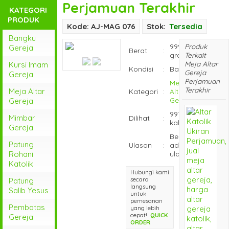
Perjamuan Terakhir
KATEGORI
PRODUK
Kode: AJ-MAG 076
Stok:
Tersedia
Bangku
9999
Produk
Gereja
Berat
:
gram
Terkait
Meja Altar
Kursi Imam
Kondisi
:
Baru
Gereja
Gereja
Perjamuan
Meja
Terakhir
Meja Altar
Kategori
:
Altar
Gereja
Gereja
997
Mimbar
Dilihat
:
kali
Gereja
Belum
Patung
Ulasan
:
ada
Rohani
ulasan
Katolik
Hubungi kami
Patung
secara
langsung
Salib Yesus
untuk
pemesanan
Pembatas
yang lebih
cepat!
QUICK
Gereja
ORDER