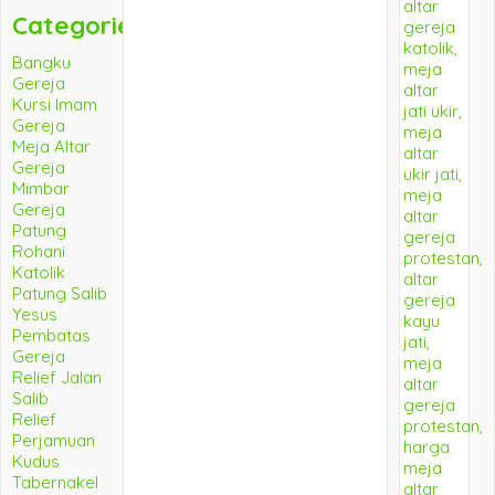
Categories
Bangku
Gereja
Kursi Imam
Gereja
Meja Altar
Gereja
Mimbar
Gereja
Patung
Rohani
Katolik
Patung Salib
Yesus
Pembatas
Gereja
Relief Jalan
Salib
Relief
Perjamuan
Kudus
Tabernakel