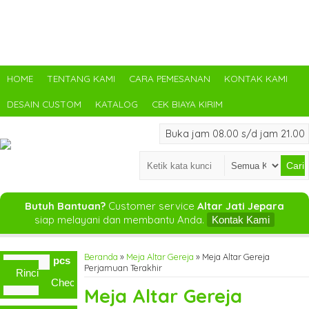
HOME
TENTANG KAMI
CARA PEMESANAN
KONTAK KAMI
DESAIN CUSTOM
KATALOG
CEK BIAYA KIRIM
Buka jam 08.00 s/d jam 21.00
Cari
Butuh Bantuan?
Customer service
Altar Jati Jepara
siap melayani dan membantu Anda.
Kontak Kami
Beranda
»
Meja Altar Gereja
»
Meja Altar Gereja
pcs
Perjamuan Terakhir
Rincian
Checkout
Meja Altar Gereja