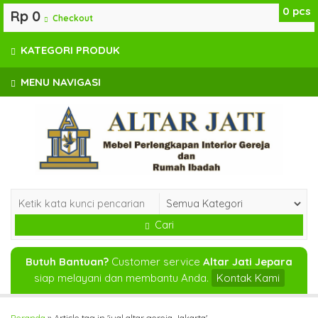
0
pcs
Rp 0
Checkout
KATEGORI PRODUK
MENU NAVIGASI
Cari
Butuh Bantuan?
Customer service
Altar Jati Jepara
siap melayani dan membantu Anda.
Kontak Kami