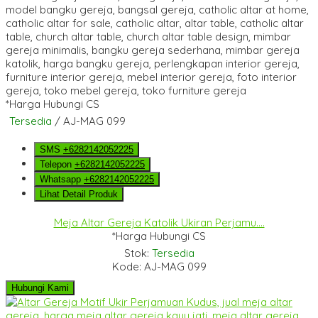
*Harga Hubungi CS
Tersedia
/ AJ-MAG 099
SMS
+6282142052225
Telepon
+6282142052225
Whatsapp
+6282142052225
Lihat Detail Produk
Meja Altar Gereja Katolik Ukiran Perjamu....
*Harga Hubungi CS
Stok:
Tersedia
Kode: AJ-MAG 099
Hubungi Kami