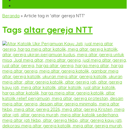
WA
+6282142052225
mebel.gereja@gmail.com
Beranda
»
Article tag in 'altar gereja NTT'
Tags
altar gereja NTT