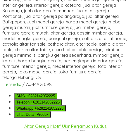
*Harga Hubungi CS
Tersedia
/ AJ-MAG 098
SMS
+6282142052225
Telepon
+6282142052225
Whatsapp
+6282142052225
Lihat Detail Produk
Altar Gereja Motif Ukir Perjamuan Kudus