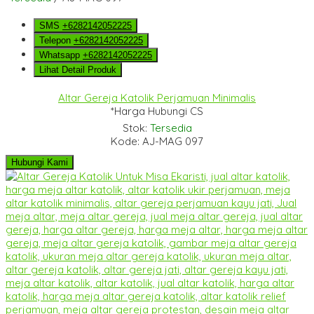
SMS
+6282142052225
Telepon
+6282142052225
Whatsapp
+6282142052225
Lihat Detail Produk
Altar Gereja Katolik Perjamuan Minimalis
*Harga Hubungi CS
Stok:
Tersedia
Kode: AJ-MAG 097
Hubungi Kami