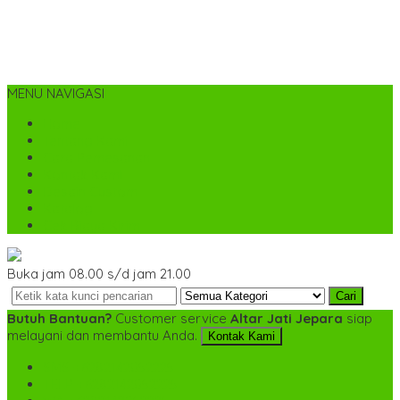
MENU NAVIGASI
Home
Tentang Kami
Cara Pemesanan
Kontak Kami
Desain Custom
Katalog
Cek Biaya Kirim
Buka jam 08.00 s/d jam 21.00
Cari
Butuh Bantuan?
Customer service
Altar Jati Jepara
siap
melayani dan membantu Anda.
Kontak Kami
SMS
+6282142052225
TELP
+6282142052225