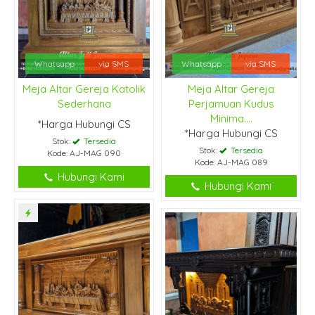
Whatsapp
via SMS
Whatsapp
via SMS
Meja Altar Gereja Katolik
Meja Altar Gereja
Sederhana
Perjamuan Kudus
Minima....
*Harga Hubungi CS
*Harga Hubungi CS
Stok:
Tersedia
Stok:
Tersedia
Kode: AJ-MAG 090
Kode: AJ-MAG 089
Hubungi Kami
Hubungi Kami