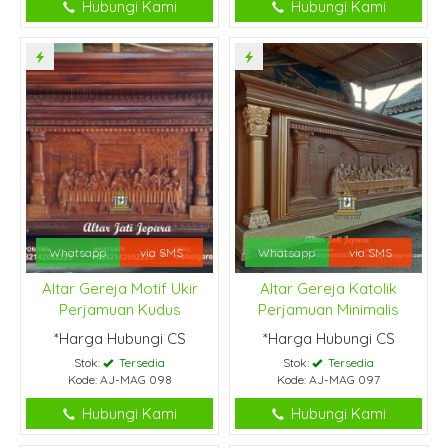
Hubungi Kami
Hubungi Kami
Whatsapp
via SMS
Whatsapp
via SMS
Altar Gereja Motif Ukir
Altar Gereja Katolik
Perjamuan Kudus
Perjamuan Minimalis
*Harga Hubungi CS
*Harga Hubungi CS
Stok:
Tersedia
Stok:
Tersedia
Kode: AJ-MAG 098
Kode: AJ-MAG 097
Hubungi Kami
Hubungi Kami