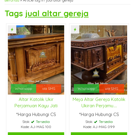
Beranda
»
Article tag in 'jual altar gereja'
Tags
jual altar gereja
Whatsapp
via SMS
Whatsapp
via SMS
Altar Katolik Ukir
Meja Altar Gereja Katolik
Perjamuan Kayu Jati
Ukiran Perjamu....
*Harga Hubungi CS
*Harga Hubungi CS
Stok:
Tersedia
Stok:
Tersedia
Kode: AJ-MAG 100
Kode: AJ-MAG 099