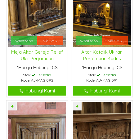
Whatsapp
via SMS
Whatsapp
via SMS
Meja Altar Gereja Relief
Altar Katolik Ukiran
Ukir Perjamuan
Perjamuan Kudus
*Harga Hubungi CS
*Harga Hubungi CS
Stok:
Tersedia
Stok:
Tersedia
Kode: AJ-MAG 092
Kode: AJ-MAG 091
Hubungi Kami
Hubungi Kami