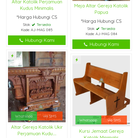
Altar Katolik Perjamuan
Meja Altar Gereja Katolik
Kudus Minimalis
Papua
*Harga Hubungi CS
*Harga Hubungi CS
Stok:
Tersedia
Stok:
Tersedia
Kode: AJ-MAG 085
Kode: AJ-MAG 084
Hubungi Kami
Hubungi Kami
Whatsapp
via SMS
Whatsapp
via SMS
Altar Gereja Katolik Ukir
Kursi Jemaat Gereja
Perjamuan Kudu....
Katolik Minimalis