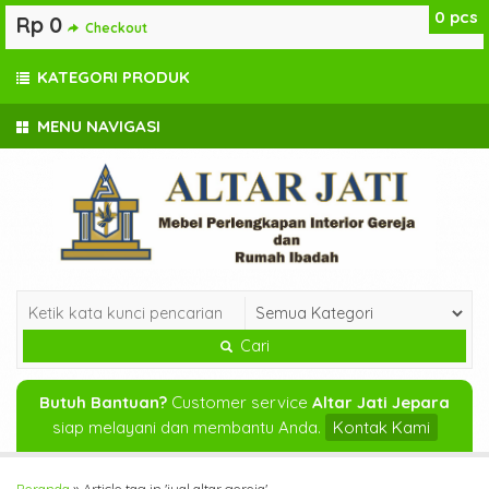
0
pcs
Rp 0
Checkout
KATEGORI PRODUK
MENU NAVIGASI
Cari
Butuh Bantuan?
Customer service
Altar Jati Jepara
siap melayani dan membantu Anda.
Kontak Kami