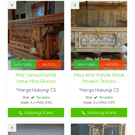
Whatsapp
via SMS
Whatsapp
via SMS
Altar Gereja Katolik
Meja Altar Katolik Klasik
Untuk Misa Ekaristi
Modern Terbaru
*Harga Hubungi CS
*Harga Hubungi CS
Stok:
Tersedia
Stok:
Tersedia
Kode: AJ-MAG 096
Kode: AJ-MAG 095
Hubungi Kami
Hubungi Kami