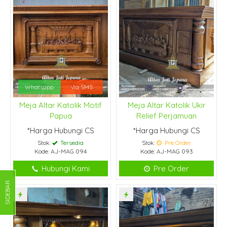
Whatsapp
via SMS
Meja Altar Katolik Motif
Meja Altar Katolik Ukir
Papua
Relief Perjamuan
*Harga Hubungi CS
*Harga Hubungi CS
Stok:
Tersedia
Stok:
Pre Order
Kode: AJ-MAG 094
Kode: AJ-MAG 093
Hubungi Kami
Pre Order
SIDEBAR