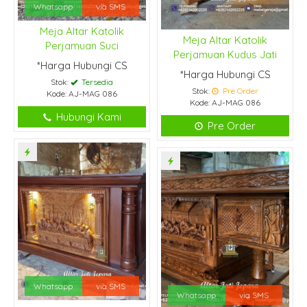
Whatsapp
via SMS
Meja Altar Katolik
Meja Altar Katolik
Perjamuan Suci
Perjamuan Kudus Jati
*Harga Hubungi CS
*Harga Hubungi CS
Stok:
Tersedia
Stok:
Pre Order
Kode: AJ-MAG 086
Kode: AJ-MAG 086
Hubungi Kami
Pre Order
Whatsapp
via SMS
Whatsapp
via SMS