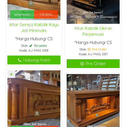
Whatsapp
via SMS
Altar Gereja Katolik Kayu
Altar Katolik Ukiran
Jati Minimalis
Perjamuan
*Harga Hubungi CS
*Harga Hubungi CS
Stok:
Tersedia
Stok:
Pre Order
Kode: AJ-MAG 088
Kode: AJ-MAG 087
Hubungi Kami
Pre Order