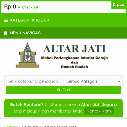
0
pcs
Rp 0
Checkout
KATEGORI PRODUK
MENU NAVIGASI
Cari
Butuh Bantuan?
Customer service
Altar Jati Jepara
siap melayani dan membantu Anda.
Kontak Kami