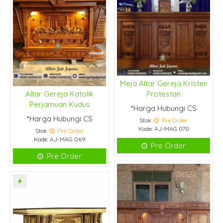
Meja Altar Gereja Kristen
Altar Gereja Katolik
Protestan
Perjamuan Kudus
*Harga Hubungi CS
*Harga Hubungi CS
Stok:
Pre Order
Kode: AJ-MAG 070
Stok:
Pre Order
Kode: AJ-MAG 069
Pre Order
Pre Order