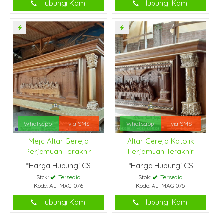
Hubungi Kami
Hubungi Kami
Whatsapp
via SMS
Whatsapp
via SMS
Meja Altar Gereja
Altar Gereja Katolik
Perjamuan Terakhir
Perjamuan Terakhir
*Harga Hubungi CS
*Harga Hubungi CS
Stok:
Tersedia
Stok:
Tersedia
Kode: AJ-MAG 076
Kode: AJ-MAG 075
Hubungi Kami
Hubungi Kami