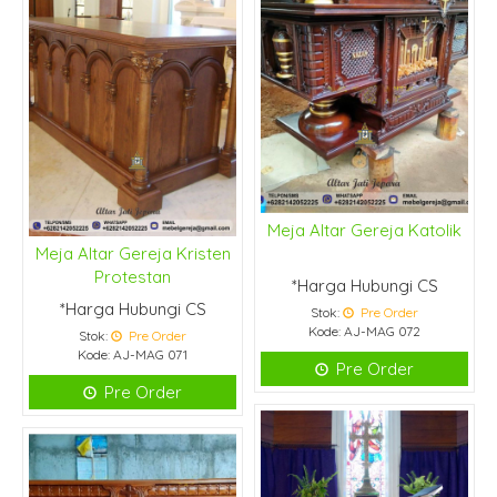
Meja Altar Gereja Katolik
Meja Altar Gereja Kristen
Protestan
*Harga Hubungi CS
*Harga Hubungi CS
Stok:
Pre Order
Kode: AJ-MAG 072
Stok:
Pre Order
Kode: AJ-MAG 071
Pre Order
Pre Order