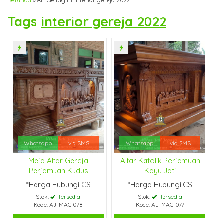
Beranda
»
Article tag in 'interior gereja 2022'
Tags
interior gereja 2022
Whatsapp
via SMS
Whatsapp
via SMS
Meja Altar Gereja
Altar Katolik Perjamuan
Perjamuan Kudus
Kayu Jati
*Harga Hubungi CS
*Harga Hubungi CS
Stok:
Tersedia
Stok:
Tersedia
Kode: AJ-MAG 078
Kode: AJ-MAG 077