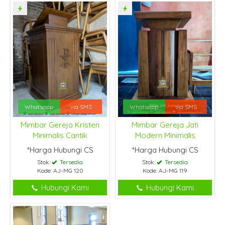
Whatsapp
via SMS
Whatsapp
via SMS
Mimbar Gereja Kristen
Mimbar Gereja Jati
Minimalis Cantik
Modern Minimalis
*Harga Hubungi CS
*Harga Hubungi CS
Stok:
Tersedia
Stok:
Tersedia
Kode: AJ-MG 120
Kode: AJ-MG 119
Hubungi Kami
Hubungi Kami