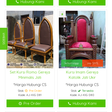
Hubungi Kami
Hubungi Kami
SIDEBAR
Whatsapp
via SMS
Set Kursi Romo Gereja
Kursi Imam Gereja
Minimalis Jati
Katolik Jati Ukir
*Harga Hubungi CS
*Harga Hubungi CS
Stok:
Pre Order
Stok:
Tersedia
Kode: AJ-KIG 081
Kode: AJ-KIG 080
Pre Order
Hubungi Kami