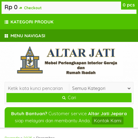
0
pcs
Rp 0
Checkout
KATEGORI PRODUK
MENU NAVIGASI
Cari
Butuh Bantuan?
Customer service
Altar Jati Jepara
siap melayani dan membantu Anda.
Kontak Kami