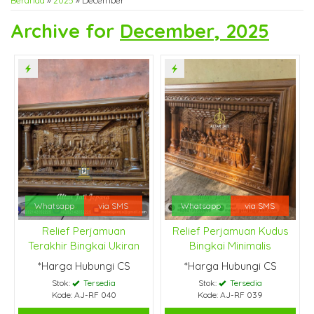
Beranda
»
2025
»
December
Archive for
December, 2025
Whatsapp
via SMS
Whatsapp
via SMS
Relief Perjamuan
Relief Perjamuan Kudus
Terakhir Bingkai Ukiran
Bingkai Minimalis
*Harga Hubungi CS
*Harga Hubungi CS
Stok:
Tersedia
Stok:
Tersedia
Kode: AJ-RF 040
Kode: AJ-RF 039