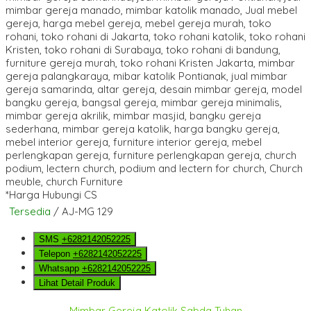
*Harga Hubungi CS
Tersedia
/ AJ-MG 129
SMS
+6282142052225
Telepon
+6282142052225
Whatsapp
+6282142052225
Lihat Detail Produk
Mimbar Gereja Katolik Sabda Tuhan