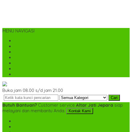
MENU NAVIGASI
Home
Tentang Kami
Cara Pemesanan
Kontak Kami
Desain Custom
Katalog
Cek Biaya Kirim
Buka jam 08.00 s/d jam 21.00
Cari
Butuh Bantuan?
Customer service
Altar Jati Jepara
siap
melayani dan membantu Anda.
Kontak Kami
SMS
+6282142052225
TELP
+6282142052225