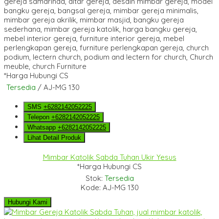
*Harga Hubungi CS
Tersedia
/ AJ-MG 130
SMS
+6282142052225
Telepon
+6282142052225
Whatsapp
+6282142052225
Lihat Detail Produk
Mimbar Katolik Sabda Tuhan Ukir Yesus
*Harga Hubungi CS
Stok:
Tersedia
Kode: AJ-MG 130
Hubungi Kami