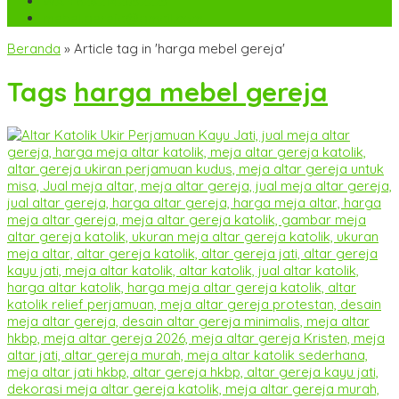
WA
+6282142052225
mebel.gereja@gmail.com
Beranda
»
Article tag in 'harga mebel gereja'
Tags
harga mebel gereja