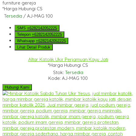
*Harga Hubungi CS
Tersedia
/ AJ-MAG 100
SMS
+6282142052225
Telepon
+6282142052225
Whatsapp
+6282142052225
Lihat Detail Produk
Altar Katolik Ukir Perjamuan Kayu Jati
*Harga Hubungi CS
Stok:
Tersedia
Kode: AJ-MAG 100
Hubungi Kami