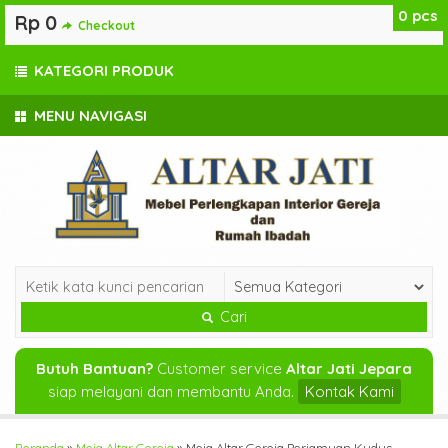
0
pcs
Rp 0
Checkout
KATEGORI PRODUK
MENU NAVIGASI
Cari
Butuh Bantuan?
Customer service
Altar Jati Jepara
siap melayani dan membantu Anda.
Kontak Kami