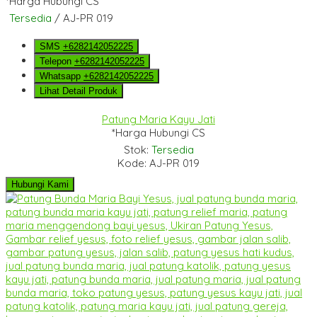
*Harga Hubungi CS
Tersedia
/ AJ-PR 019
SMS
+6282142052225
Telepon
+6282142052225
Whatsapp
+6282142052225
Lihat Detail Produk
Patung Maria Kayu Jati
*Harga Hubungi CS
Stok:
Tersedia
Kode: AJ-PR 019
Hubungi Kami