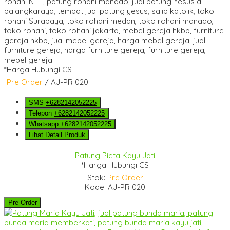
*Harga Hubungi CS
Pre Order
/ AJ-PR 020
SMS
+6282142052225
Telepon
+6282142052225
Whatsapp
+6282142052225
Lihat Detail Produk
Patung Pieta Kayu Jati
*Harga Hubungi CS
Stok:
Pre Order
Kode: AJ-PR 020
Pre Order