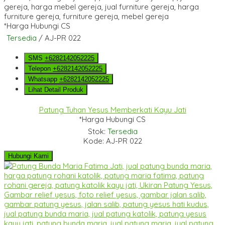
*Harga Hubungi CS
Tersedia
/ AJ-PR 022
SMS
+6282142052225
Telepon
+6282142052225
Whatsapp
+6282142052225
Lihat Detail Produk
Patung Tuhan Yesus Memberkati Kayu Jati
*Harga Hubungi CS
Stok:
Tersedia
Kode: AJ-PR 022
Hubungi Kami