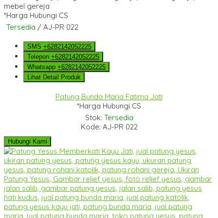
*Harga Hubungi CS
Tersedia
/ AJ-PR 022
SMS
+6282142052225
Telepon
+6282142052225
Whatsapp
+6282142052225
Lihat Detail Produk
Patung Bunda Maria Fatima Jati
*Harga Hubungi CS
Stok:
Tersedia
Kode: AJ-PR 022
Hubungi Kami