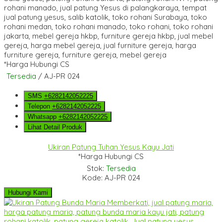
*Harga Hubungi CS
Tersedia
/ AJ-PR 024
SMS
+6282142052225
Telepon
+6282142052225
Whatsapp
+6282142052225
Lihat Detail Produk
Ukiran Patung Tuhan Yesus Kayu Jati
*Harga Hubungi CS
Stok:
Tersedia
Kode: AJ-PR 024
Hubungi Kami