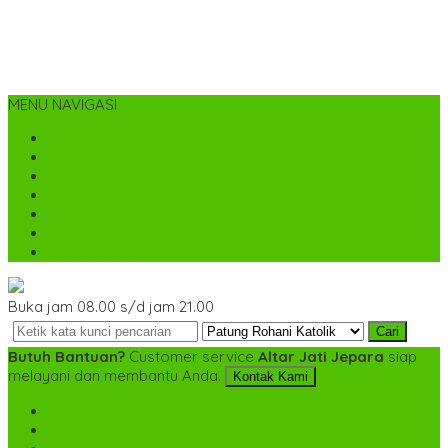
MENU NAVIGASI
Home
Tentang Kami
Cara Pemesanan
Kontak Kami
Desain Custom
Katalog
Cek Biaya Kirim
Buka jam 08.00 s/d jam 21.00
Cari
Butuh Bantuan?
Customer service
Altar Jati Jepara
siap
melayani dan membantu Anda.
Kontak Kami
SMS
+6282142052225
TELP
+6282142052225