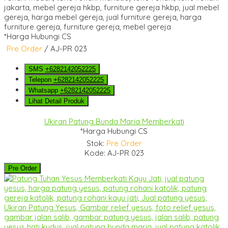
*Harga Hubungi CS
Pre Order
/ AJ-PR 023
SMS
+6282142052225
Telepon
+6282142052225
Whatsapp
+6282142052225
Lihat Detail Produk
Ukiran Patung Bunda Maria Memberkati
*Harga Hubungi CS
Stok:
Pre Order
Kode: AJ-PR 023
Pre Order