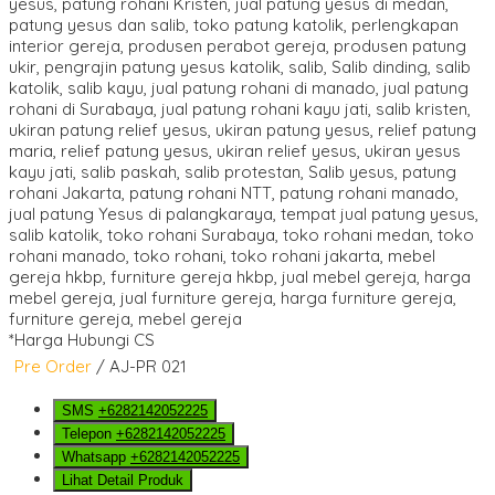
*Harga Hubungi CS
Pre Order
/ AJ-PR 021
SMS
+6282142052225
Telepon
+6282142052225
Whatsapp
+6282142052225
Lihat Detail Produk