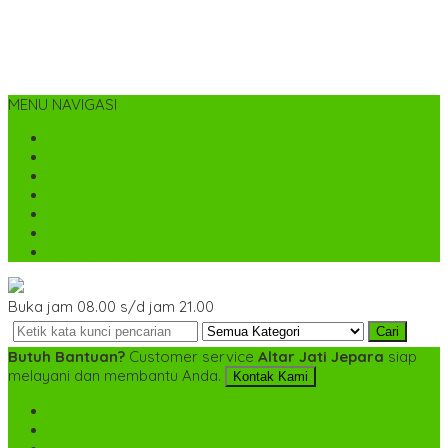
MENU NAVIGASI
Home
Tentang Kami
Cara Pemesanan
Kontak Kami
Desain Custom
Katalog
Cek Biaya Kirim
Buka jam 08.00 s/d jam 21.00
Cari
Butuh Bantuan?
Customer service
Altar Jati Jepara
siap
melayani dan membantu Anda.
Kontak Kami
SMS
+6282142052225
TELP
+6282142052225