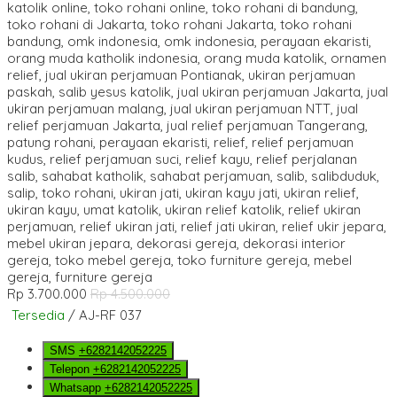
Rp 3.700.000
Rp 4.500.000
Tersedia
/ AJ-RF 037
SMS
+6282142052225
Telepon
+6282142052225
Whatsapp
+6282142052225