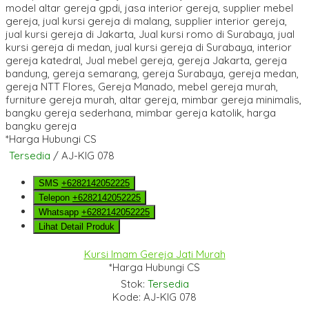
*Harga Hubungi CS
Tersedia
/ AJ-KIG 078
SMS
+6282142052225
Telepon
+6282142052225
Whatsapp
+6282142052225
Lihat Detail Produk
Kursi Imam Gereja Jati Murah
*Harga Hubungi CS
Stok:
Tersedia
Kode: AJ-KIG 078