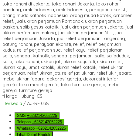
*Harga Hubungi CS
Tersedia
/ AJ-RF 038
SMS
+6282142052225
Telepon
+6282142052225
Whatsapp
+6282142052225
Lihat Detail Produk