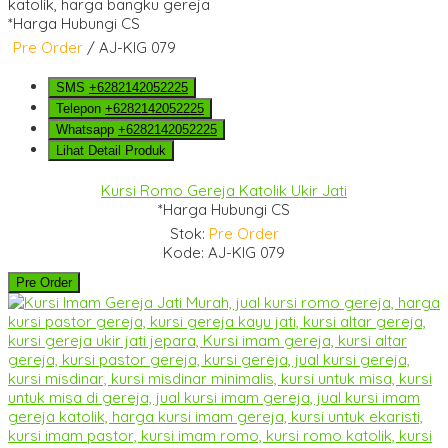
*Harga Hubungi CS
Pre Order
/ AJ-KIG 079
SMS
+6282142052225
Telepon
+6282142052225
Whatsapp
+6282142052225
Lihat Detail Produk
Kursi Romo Gereja Katolik Ukir Jati
*Harga Hubungi CS
Stok:
Pre Order
Kode: AJ-KIG 079
Pre Order