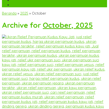
WA
+6282142052225
mebel.gereja@gmail.com
Beranda
»
2025
»
October
Archive for
October, 2025