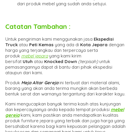
dari produk mebel yang sudah anda setujui.
Catatan Tambahan :
Untuk pengiriman kami menggunakan jasa
Ekspedisi
Truck
atau
Peti Kemas
yang ada di
Kota Jepara
dengan
harga yang terjangkau dan terpercaya serta
produk
mebel jepara
yang kami kirim
bersifat
Utuh
atau
Knocked Down
(ter
pisah
)
untuk
pemasangannya dapat di bantu dari pihak ekspedisi
ataupun dari kami.
Produk
Meja Altar Gereja
ini terbuat dari material alami,
barang yang akan anda terima mungkin akan berbeda
bentuk serat dan warnanya tergantung dari karakter kayu.
Kami mengucapkan banyak terima kasih atas kunjungan
dan kepercayaanya anda kepada tempat produksi
mebel
gereja
kami, kami pastikan anda mendapatkan kualitas
produk furniture jepara yang terbaik dan juga harga yang
bersahabat karena bagi kami kepuasan pelanggan adalah
kesuksesan dan semangat bagi kami untuk terus