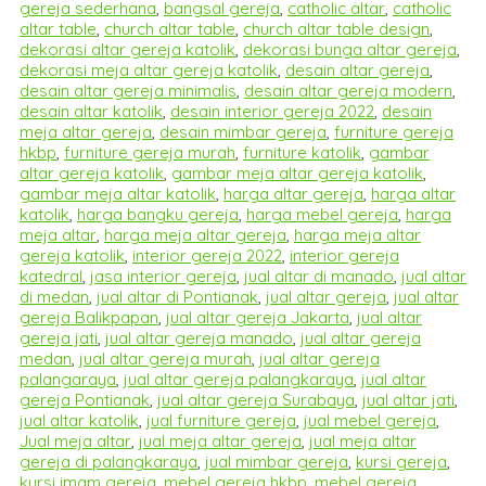
gereja sederhana
,
bangsal gereja
,
catholic altar
,
catholic
altar table
,
church altar table
,
church altar table design
,
dekorasi altar gereja katolik
,
dekorasi bunga altar gereja
,
dekorasi meja altar gereja katolik
,
desain altar gereja
,
desain altar gereja minimalis
,
desain altar gereja modern
,
desain altar katolik
,
desain interior gereja 2022
,
desain
meja altar gereja
,
desain mimbar gereja
,
furniture gereja
hkbp
,
furniture gereja murah
,
furniture katolik
,
gambar
altar gereja katolik
,
gambar meja altar gereja katolik
,
gambar meja altar katolik
,
harga altar gereja
,
harga altar
katolik
,
harga bangku gereja
,
harga mebel gereja
,
harga
meja altar
,
harga meja altar gereja
,
harga meja altar
gereja katolik
,
interior gereja 2022
,
interior gereja
katedral
,
jasa interior gereja
,
jual altar di manado
,
jual altar
di medan
,
jual altar di Pontianak
,
jual altar gereja
,
jual altar
gereja Balikpapan
,
jual altar gereja Jakarta
,
jual altar
gereja jati
,
jual altar gereja manado
,
jual altar gereja
medan
,
jual altar gereja murah
,
jual altar gereja
palangaraya
,
jual altar gereja palangkaraya
,
jual altar
gereja Pontianak
,
jual altar gereja Surabaya
,
jual altar jati
,
jual altar katolik
,
jual furniture gereja
,
jual mebel gereja
,
Jual meja altar
,
jual meja altar gereja
,
jual meja altar
gereja di palangkaraya
,
jual mimbar gereja
,
kursi gereja
,
kursi imam gereja
,
mebel gereja hkbp
,
mebel gereja