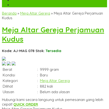
WA
+6282142052225
mebel.gereja@gmail.com
Beranda
»
Meja Altar Gereja
»
Meja Altar Gereja Perjamuan
Kudus
Meja Altar Gereja Perjamuan
Kudus
Kode: AJ-MAG 078
Stok:
Tersedia
Berat
:
9999 gram
Kondisi
:
Baru
Kategori
:
Meja Altar Gereja
Dilihat
:
882 kali
Ulasan
:
Belum ada ulasan
Hubungi kami secara langsung untuk pemesanan yang lebih
cepat!
QUICK ORDER
Meja Altar Gereja Perjamuan Kudus