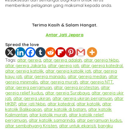
memberikan pelayanan yang maksimal kepada anda.
Terima Kasih & Salam Hangat.
Antar Jati Jepara
Spread the love
Tags:
altar gereja
,
altar gereja adalah
,
altar gereja hkbp
,
altar gereja Jakarta
,
altar gereja jati
,
altar gereja katedral
,
altar gereja katolik
,
altar gereja katolik jati
,
altar gereja
kayu jati
,
altar gereja manado
,
altar gereja medan
,
altar
gereja minimalis
,
altar gereja murah
,
altar gereja NTT
,
altar gereja perjamuan
,
altar gereja protestan
,
altar
gereja relief kudus
,
altar gereja Surabaya
,
altar gereja ukir
jati
,
altar gereja ukiran
,
altar gereja ukiran perjamuan
,
altar
HKBP
,
altar jati hkbp
,
altar katedral
,
altar katolik
,
altar
katolik Balikpapan
,
altar katolik di batam
,
altar katolik
Kalimantan
,
altar katolik murah
,
altar katolik relief
perjamuan
,
altar katolik samarinda
,
altar perjamuan kudus
,
altar sembahyang Kristen
,
altar untuk ekaristi
,
bangku