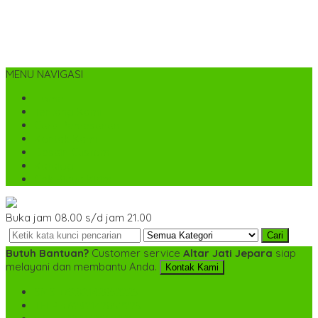
MENU NAVIGASI
Home
Tentang Kami
Cara Pemesanan
Kontak Kami
Desain Custom
Katalog
Cek Biaya Kirim
Buka jam 08.00 s/d jam 21.00
Cari
Butuh Bantuan?
Customer service
Altar Jati Jepara
siap
melayani dan membantu Anda.
Kontak Kami
SMS
+6282142052225
TELP
+6282142052225