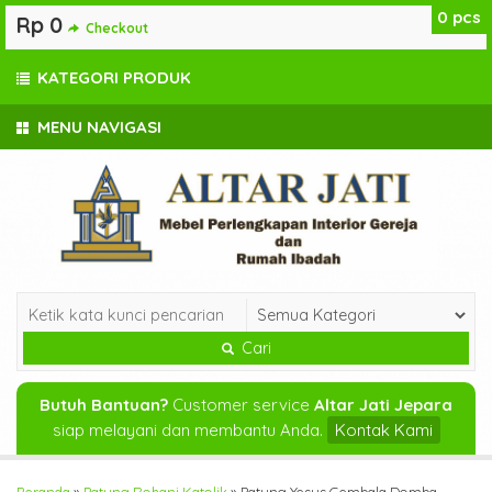
0
pcs
Rp 0
Checkout
KATEGORI PRODUK
MENU NAVIGASI
Cari
Butuh Bantuan?
Customer service
Altar Jati Jepara
siap melayani dan membantu Anda.
Kontak Kami