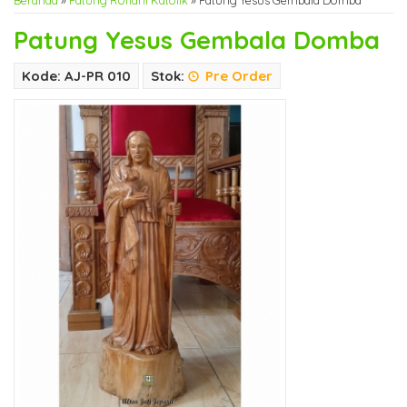
Beranda
»
Patung Rohani Katolik
»
Patung Yesus Gembala Domba
Patung Yesus Gembala Domba
Kode: AJ-PR 010
Stok:
Pre Order