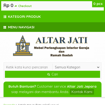
0
pcs
Rp 0
Checkout
KATEGORI PRODUK
MENU NAVIGASI
Cari
Butuh Bantuan?
Customer service
Altar Jati Jepara
siap melayani dan membantu Anda.
Kontak Kami