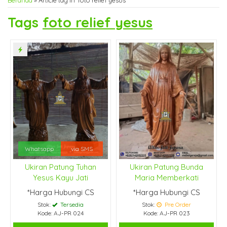
Beranda
»
Article tag in 'foto relief yesus'
Tags
foto relief yesus
Whatsapp
via SMS
Ukiran Patung Tuhan
Ukiran Patung Bunda
Yesus Kayu Jati
Maria Memberkati
*Harga Hubungi CS
*Harga Hubungi CS
Stok:
Tersedia
Stok:
Pre Order
Kode: AJ-PR 024
Kode: AJ-PR 023