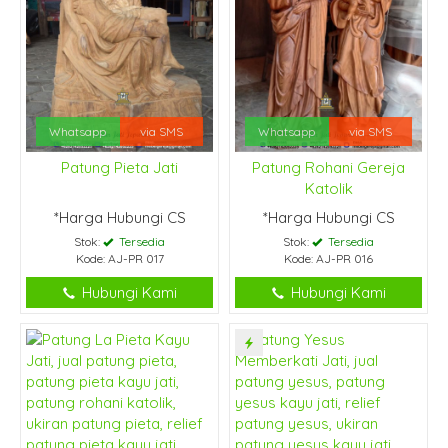
Whatsapp
via SMS
Whatsapp
via SMS
Patung Pieta Jati
Patung Rohani Gereja
Katolik
*Harga Hubungi CS
*Harga Hubungi CS
Stok:
Tersedia
Stok:
Tersedia
Kode: AJ-PR 017
Kode: AJ-PR 016
Hubungi Kami
Hubungi Kami