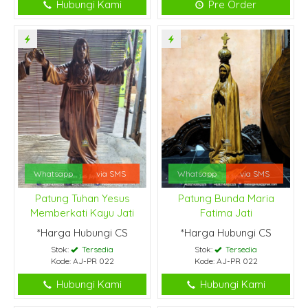
Hubungi Kami
Pre Order
Whatsapp
via SMS
Whatsapp
via SMS
Patung Tuhan Yesus
Patung Bunda Maria
Memberkati Kayu Jati
Fatima Jati
*Harga Hubungi CS
*Harga Hubungi CS
Stok:
Tersedia
Stok:
Tersedia
Kode: AJ-PR 022
Kode: AJ-PR 022
Hubungi Kami
Hubungi Kami