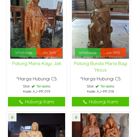
Whatsapp
via SMS
Whatsapp
via SMS
Patung Maria Kayu Jati
Patung Bunda Maria Bayi
Yesus
*Harga Hubungi CS
*Harga Hubungi CS
Stok:
Tersedia
Stok:
Tersedia
Kode: AJ-PR 019
Kode: AJ-PR 018
Hubungi Kami
Hubungi Kami