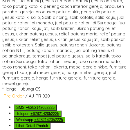
*Harga Hubungi CS
Pre Order
/ AJ-PR 020
SMS
+6282142052225
Telepon
+6282142052225
Whatsapp
+6282142052225
Lihat Detail Produk