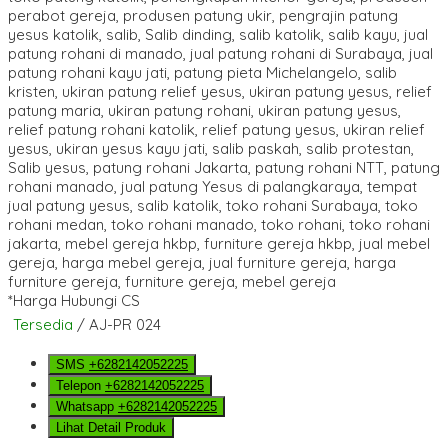
*Harga Hubungi CS
Tersedia
/ AJ-PR 024
SMS
+6282142052225
Telepon
+6282142052225
Whatsapp
+6282142052225
Lihat Detail Produk