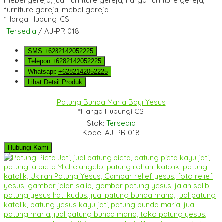
*Harga Hubungi CS
Tersedia
/ AJ-PR 018
SMS
+6282142052225
Telepon
+6282142052225
Whatsapp
+6282142052225
Lihat Detail Produk
Patung Bunda Maria Bayi Yesus
*Harga Hubungi CS
Stok:
Tersedia
Kode: AJ-PR 018
Hubungi Kami