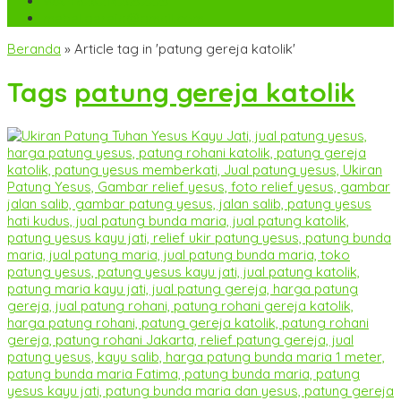
WA
+6282142052225
mebel.gereja@gmail.com
Beranda
»
Article tag in 'patung gereja katolik'
Tags
patung gereja katolik