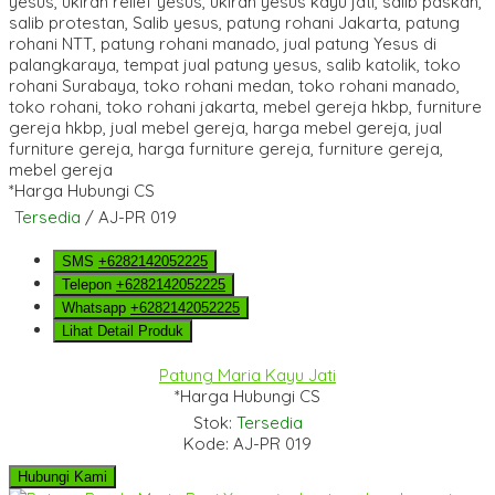
*Harga Hubungi CS
Tersedia
/ AJ-PR 019
SMS
+6282142052225
Telepon
+6282142052225
Whatsapp
+6282142052225
Lihat Detail Produk
Patung Maria Kayu Jati
*Harga Hubungi CS
Stok:
Tersedia
Kode: AJ-PR 019
Hubungi Kami