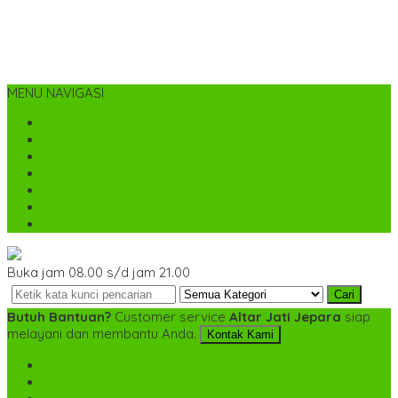
MENU NAVIGASI
Home
Tentang Kami
Cara Pemesanan
Kontak Kami
Desain Custom
Katalog
Cek Biaya Kirim
Buka jam 08.00 s/d jam 21.00
Cari
Butuh Bantuan?
Customer service
Altar Jati Jepara
siap
melayani dan membantu Anda.
Kontak Kami
SMS
+6282142052225
TELP
+6282142052225