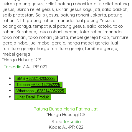
*Harga Hubungi CS
Tersedia
/ AJ-PR 022
SMS
+6282142052225
Telepon
+6282142052225
Whatsapp
+6282142052225
Lihat Detail Produk
Patung Bunda Maria Fatima Jati
*Harga Hubungi CS
Stok:
Tersedia
Kode: AJ-PR 022