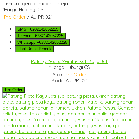
*Harga Hubungi CS
Pre Order
/ AJ-PR 021
SMS
+6282142052225
Telepon
+6282142052225
Whatsapp
+6282142052225
Lihat Detail Produk
Patung Yesus Memberkati Kayu Jati
*Harga Hubungi CS
Stok:
Pre Order
Kode: AJ-PR 021
Pre Order