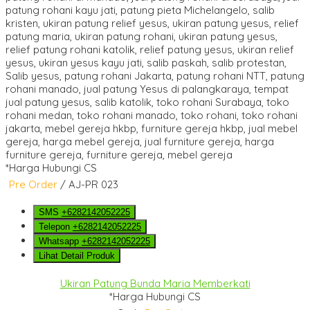
*Harga Hubungi CS
Pre Order
/ AJ-PR 023
SMS
+6282142052225
Telepon
+6282142052225
Whatsapp
+6282142052225
Lihat Detail Produk
Ukiran Patung Bunda Maria Memberkati
*Harga Hubungi CS