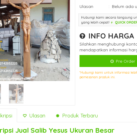
Ulasan
:
Belum ada u
Hubungi kami secara langsung u
yang lebih cepat!
QUICK ORDE
INFO HARGA
Silahkan menghubungi konta
mendapatkan informasi harg
Pre Order
*Hubungi kami untuk informasi lebi
pemesanan produk ini.
ripsi
Ulasan
Produk Terbaru
ripsi
Jual Salib Yesus Ukuran Besar