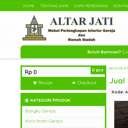
HOME
TENTANG KAMI
CARA PEMESANAN
KONTAK
Butuh Bantuan?
Cus
Beranda
»
0
pcs
Rp 0
Jual
Rincian
Checkout
Kode: A
KATEGORI PRODUK
Bangku Gereja
Kursi Imam Gereja