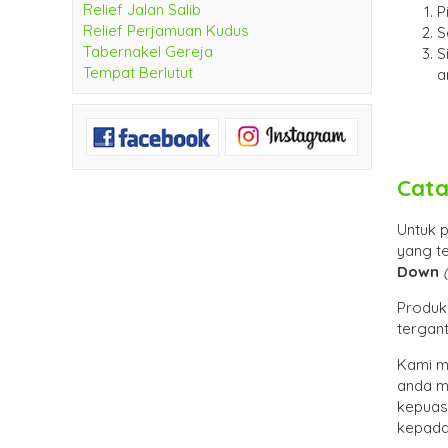
Relief Jalan Salib
P
Relief Perjamuan Kudus
S
Tabernakel Gereja
S
Tempat Berlutut
a
Cata
Untuk 
yang t
Down
Produk 
tergant
Kami m
anda m
kepuas
kepada