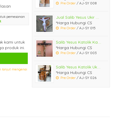
Pre Order
/ AJ-SY 008
lasan
ntuk pemesanan
Jual Salib Yesus Ukir ....
R
*Harga Hubungi CS
Pre Order
/ AJ-SY 015
k kami untuk
Salib Yesus Katolik Ka....
a produk ini.
*Harga Hubungi CS
Pre Order
/ AJ-SY 003
Salib Yesus Katolik Uk....
h lanjut mengenai
*Harga Hubungi CS
Pre Order
/ AJ-SY 026