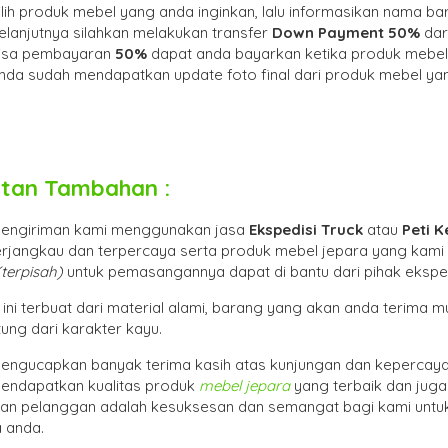
ilih produk mebel yang anda inginkan, lalu informasikan nama 
elanjutnya silahkan melakukan transfer
Down Payment 50%
dar
isa pembayaran
50%
dapat anda bayarkan ketika produk mebel 
nda sudah mendapatkan update foto final dari produk mebel yan
tan Tambahan :
pengiriman kami menggunakan jasa
Ekspedisi Truck
atau
Peti 
erjangkau dan terpercaya serta produk mebel jepara yang kami 
(ter
pisah
)
untuk pemasangannya dapat di bantu dari pihak eksped
ini terbuat dari material alami, barang yang akan anda terima
ung dari karakter kayu.
engucapkan banyak terima kasih atas kunjungan dan kepercaya
endapatkan kualitas produk
mebel jepara
yang terbaik dan jug
an pelanggan adalah kesuksesan dan semangat bagi kami untu
 anda.