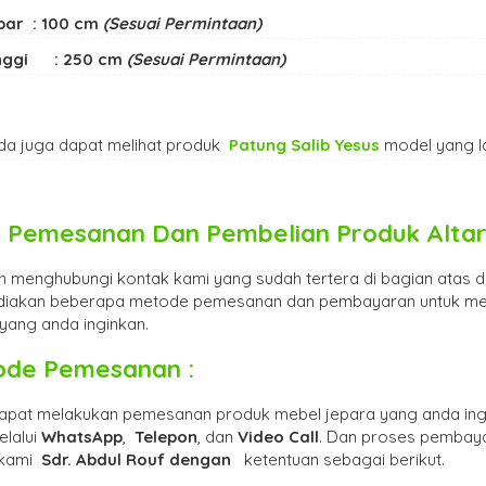
bar : 100 cm
(Sesuai Permintaan)
nggi : 250 cm
(Sesuai Permintaan)
da juga dapat melihat produk
Patung Salib Yesus
model yang l
 Pemesanan Dan Pembelian Produk
Altar
an menghubungi kontak kami yang sudah tertera di bagian atas d
iakan beberapa metode pemesanan dan pembayaran untuk m
yang anda inginkan.
ode Pemesanan :
apat melakukan pemesanan produk mebel jepara yang anda in
elalui
WhatsApp
,
Telepon
, dan
Video Call
. Dan proses pembaya
 kami
Sdr. Abdul Rouf dengan
ketentuan sebagai berikut.