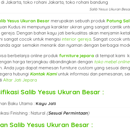
Salib Yesus Ukuran Besa
alib Yesus Ukuran Besar
merupakan sebuah produk
Patung Sal
uan Kudus ini mempunyai karakter ukiran yang sangat cantik un
r gereja. Dengan bahan kayu jati berkualitas akan menjamin ke
ni sangat cocok untuk mengisi
interior gereja
. Sangat cocok un
anda agar semakin menarik dan nyaman dengan berbagai mod
isa berbelanja online produk
furniture jepara
di tempat kami k
 dengan harga terjangkau dibandingkan dengan
toko mebel online
in. Anda juga dapat memesan furniture custom yang sesuai den
Segera hubungi
Kontak Kami
untuk informasi dan pemesanan, se
di
Altar Jati Jepara
ifikasi
Salib Yesus Ukuran Besar
:
han Baku Utama :
Kayu Jati
ikasi Finishing : Natural
(
Sesuai Permintaan
)
ran
Salib Yesus Ukuran Besar
: