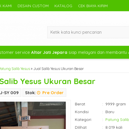
 KAMI
DESAIN CUSTOM
KATALOG
CEK BIAYA KIRIM
tomer service
Altar Jati Jepara
siap melayani dan membantu 
Patung Salib Yesus
»
Jual Salib Yesus Ukuran Besar
 Salib Yesus Ukuran Besar
J-SY 009
Stok:
Pre Order
Berat
:
9999 gram
Kondisi
:
Baru
Kategori
:
Patung Salib
Dilihat
:
8.019 kali