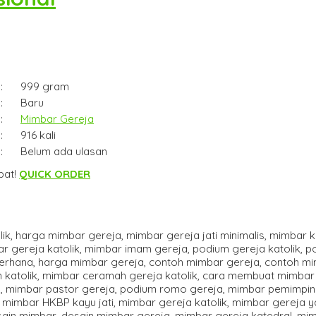
:
999 gram
:
Baru
:
Mimbar Gereja
:
916 kali
:
Belum ada ulasan
pat!
QUICK ORDER