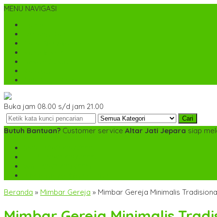
MENU NAVIGASI
Home
Tentang Kami
Cara Pemesanan
Kontak Kami
Desain Custom
Katalog
Cek Biaya Kirim
Buka jam 08.00 s/d jam 21.00
Cari
Butuh Bantuan?
Customer service
Altar Jati Jepara
siap mel
SMS
+6282142052225
TELP
+6282142052225
WA
+6282142052225
mebel.gereja@gmail.com
Beranda
»
Mimbar Gereja
»
Mimbar Gereja Minimalis Tradisiona
Mimbar Gereja Minimalis Tradi