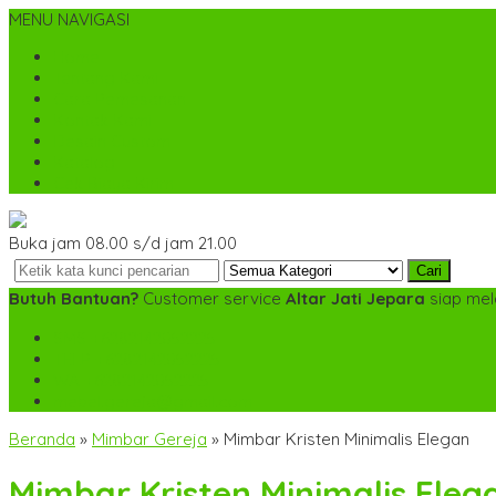
MENU NAVIGASI
Home
Tentang Kami
Cara Pemesanan
Kontak Kami
Desain Custom
Katalog
Cek Biaya Kirim
Buka jam 08.00 s/d jam 21.00
Cari
Butuh Bantuan?
Customer service
Altar Jati Jepara
siap mel
SMS
+6282142052225
TELP
+6282142052225
WA
+6282142052225
mebel.gereja@gmail.com
Beranda
»
Mimbar Gereja
»
Mimbar Kristen Minimalis Elegan
Mimbar Kristen Minimalis Eleg