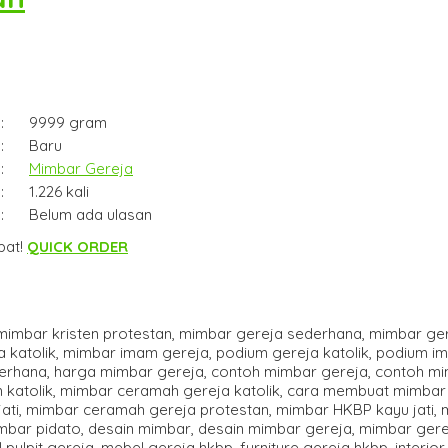
:
9999 gram
:
Baru
:
Mimbar Gereja
:
1.226 kali
:
Belum ada ulasan
pat!
QUICK ORDER