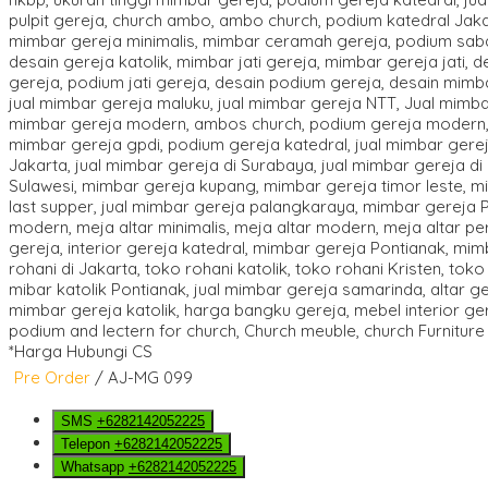
*Harga Hubungi CS
Pre Order
/ AJ-MG 099
SMS
+6282142052225
Telepon
+6282142052225
Whatsapp
+6282142052225