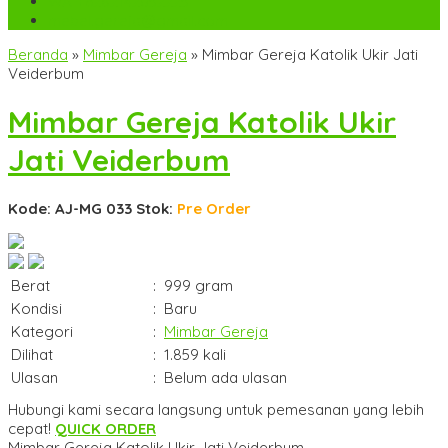
WA
+6282142052225
mebel.gereja@gmail.com
Beranda
»
Mimbar Gereja
»
Mimbar Gereja Katolik Ukir Jati
Veiderbum
Mimbar Gereja Katolik Ukir
Jati Veiderbum
Kode: AJ-MG 033
Stok:
Pre Order
Berat
:
999 gram
Kondisi
:
Baru
Kategori
:
Mimbar Gereja
Dilihat
:
1.859 kali
Ulasan
:
Belum ada ulasan
Hubungi kami secara langsung untuk pemesanan yang lebih
cepat!
QUICK ORDER
Mimbar Gereja Katolik Ukir Jati Veiderbum