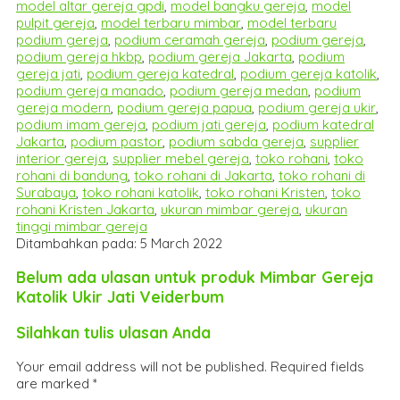
model altar gereja gpdi
,
model bangku gereja
,
model
pulpit gereja
,
model terbaru mimbar
,
model terbaru
podium gereja
,
podium ceramah gereja
,
podium gereja
,
podium gereja hkbp
,
podium gereja Jakarta
,
podium
gereja jati
,
podium gereja katedral
,
podium gereja katolik
,
podium gereja manado
,
podium gereja medan
,
podium
gereja modern
,
podium gereja papua
,
podium gereja ukir
,
podium imam gereja
,
podium jati gereja
,
podium katedral
Jakarta
,
podium pastor
,
podium sabda gereja
,
supplier
interior gereja
,
supplier mebel gereja
,
toko rohani
,
toko
rohani di bandung
,
toko rohani di Jakarta
,
toko rohani di
Surabaya
,
toko rohani katolik
,
toko rohani Kristen
,
toko
rohani Kristen Jakarta
,
ukuran mimbar gereja
,
ukuran
tinggi mimbar gereja
Ditambahkan pada: 5 March 2022
Belum ada ulasan untuk produk Mimbar Gereja
Katolik Ukir Jati Veiderbum
Silahkan tulis ulasan Anda
Your email address will not be published.
Required fields
are marked
*