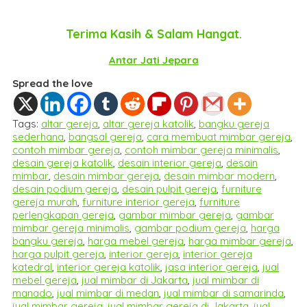
Terima Kasih & Salam Hangat.
Antar Jati Jepara
Spread the love
Tags:
altar gereja
,
altar gereja katolik
,
bangku gereja
sederhana
,
bangsal gereja
,
cara membuat mimbar gereja
,
contoh mimbar gereja
,
contoh mimbar gereja minimalis
,
desain gereja katolik
,
desain interior gereja
,
desain
mimbar
,
desain mimbar gereja
,
desain mimbar modern
,
desain podium gereja
,
desain pulpit gereja
,
furniture
gereja murah
,
furniture interior gereja
,
furniture
perlengkapan gereja
,
gambar mimbar gereja
,
gambar
mimbar gereja minimalis
,
gambar podium gereja
,
harga
bangku gereja
,
harga mebel gereja
,
harga mimbar gereja
,
harga pulpit gereja
,
interior gereja
,
interior gereja
katedral
,
interior gereja katolik
,
jasa interior gereja
,
jual
mebel gereja
,
jual mimbar di Jakarta
,
jual mimbar di
manado
,
jual mimbar di medan
,
jual mimbar di samarinda
,
jual mimbar gereja
,
jual mimbar gereja di Jakarta
,
jual