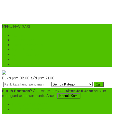
MENU NAVIGASI
Home
Tentang Kami
Cara Pemesanan
Kontak Kami
Desain Custom
Katalog
Cek Biaya Kirim
Buka jam 08.00 s/d jam 21.00
Cari
Butuh Bantuan?
Customer service
Altar Jati Jepara
siap
melayani dan membantu Anda.
Kontak Kami
SMS
+6282142052225
TELP
+6282142052225