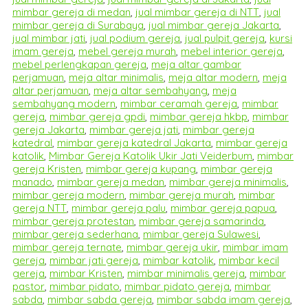
mimbar gereja di medan
,
jual mimbar gereja di NTT
,
jual
mimbar gereja di Surabaya
,
jual mimbar gereja Jakarta
,
jual mimbar jati
,
jual podium gereja
,
jual pulpit gereja
,
kursi
imam gereja
,
mebel gereja murah
,
mebel interior gereja
,
mebel perlengkapan gereja
,
meja altar gambar
perjamuan
,
meja altar minimalis
,
meja altar modern
,
meja
altar perjamuan
,
meja altar sembahyang
,
meja
sembahyang modern
,
mimbar ceramah gereja
,
mimbar
gereja
,
mimbar gereja gpdi
,
mimbar gereja hkbp
,
mimbar
gereja Jakarta
,
mimbar gereja jati
,
mimbar gereja
katedral
,
mimbar gereja katedral Jakarta
,
mimbar gereja
katolik
,
Mimbar Gereja Katolik Ukir Jati Veiderbum
,
mimbar
gereja Kristen
,
mimbar gereja kupang
,
mimbar gereja
manado
,
mimbar gereja medan
,
mimbar gereja minimalis
,
mimbar gereja modern
,
mimbar gereja murah
,
mimbar
gereja NTT
,
mimbar gereja palu
,
mimbar gereja papua
,
mimbar gereja protestan
,
mimbar gereja samarinda
,
mimbar gereja sederhana
,
mimbar gereja Sulawesi
,
mimbar gereja ternate
,
mimbar gereja ukir
,
mimbar imam
gereja
,
mimbar jati gereja
,
mimbar katolik
,
mimbar kecil
gereja
,
mimbar Kristen
,
mimbar minimalis gereja
,
mimbar
pastor
,
mimbar pidato
,
mimbar pidato gereja
,
mimbar
sabda
,
mimbar sabda gereja
,
mimbar sabda imam gereja
,