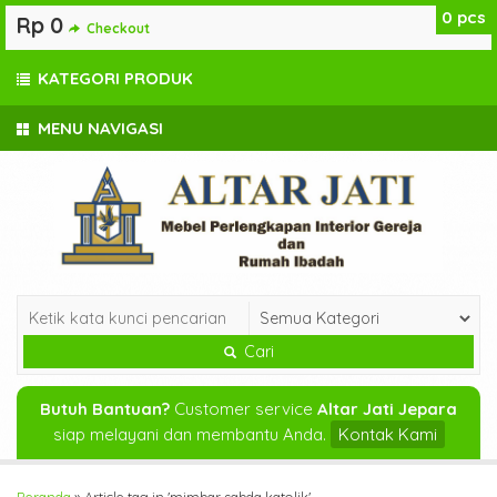
0
pcs
Rp 0
Checkout
KATEGORI PRODUK
MENU NAVIGASI
Cari
Butuh Bantuan?
Customer service
Altar Jati Jepara
siap melayani dan membantu Anda.
Kontak Kami