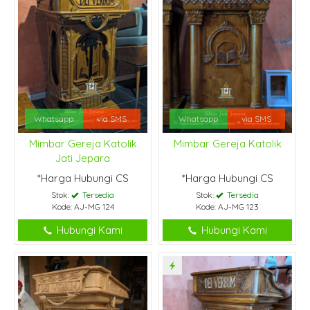
Whatsapp
via SMS
Whatsapp
via SMS
Mimbar Gereja Katolik
Mimbar Gereja Katolik
Jati Jepara
*Harga Hubungi CS
*Harga Hubungi CS
Stok:
Tersedia
Stok:
Tersedia
Kode: AJ-MG 124
Kode: AJ-MG 123
Hubungi Kami
Hubungi Kami