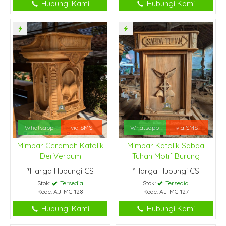
Hubungi Kami
Hubungi Kami
Whatsapp
via SMS
Whatsapp
via SMS
Mimbar Ceramah Katolik
Mimbar Katolik Sabda
Dei Verbum
Tuhan Motif Burung
*Harga Hubungi CS
*Harga Hubungi CS
Stok:
Tersedia
Stok:
Tersedia
Kode: AJ-MG 128
Kode: AJ-MG 127
Hubungi Kami
Hubungi Kami