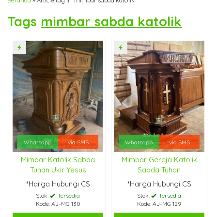
Beranda
»
Article tag in 'mimbar sabda katolik'
Tags
mimbar sabda katolik
Whatsapp
via SMS
Whatsapp
via SMS
Mimbar Katolik Sabda
Mimbar Gereja Katolik
Tuhan Ukir Yesus
Sabda Tuhan
*Harga Hubungi CS
*Harga Hubungi CS
Stok:
Tersedia
Stok:
Tersedia
Kode: AJ-MG 130
Kode: AJ-MG 129