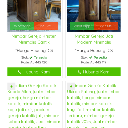
Whatsapp
via SMS
Whatsapp
via SMS
Mimbar Gereja Kristen
Mimbar Gereja Jati
Minimalis Cantik
Modern Minimalis
*Harga Hubungi CS
*Harga Hubungi CS
Stok:
Tersedia
Stok:
Tersedia
Kode: AJ-MG 120
Kode: AJ-MG 119
Hubungi Kami
Hubungi Kami