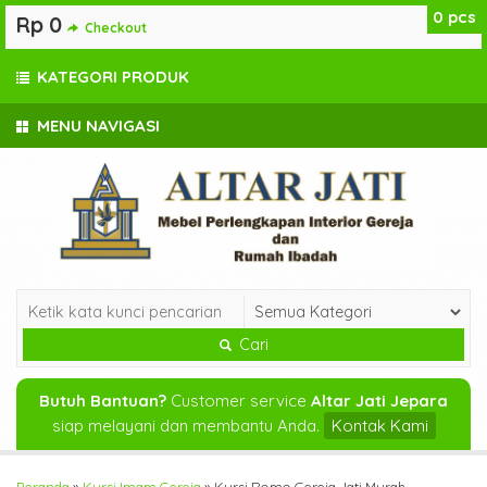
0
pcs
Rp 0
Checkout
KATEGORI PRODUK
MENU NAVIGASI
Cari
Butuh Bantuan?
Customer service
Altar Jati Jepara
siap melayani dan membantu Anda.
Kontak Kami