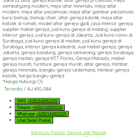
*Harga Hubungi CS
Tersedia
/ AJ-KIG 084
SMS
+6282142052225
Telepon
+6282142052225
Whatsapp
+6282142052225
Lihat Detail Produk
Set Kursi Pastor Gereja Jati Mewah