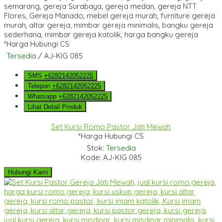
*Harga Hubungi CS
Tersedia
/ AJ-KIG 085
SMS
+6282142052225
Telepon
+6282142052225
Whatsapp
+6282142052225
Lihat Detail Produk
Set Kursi Romo Pastor Jati Mewah
*Harga Hubungi CS
Stok:
Tersedia
Kode: AJ-KIG 085
Hubungi Kami