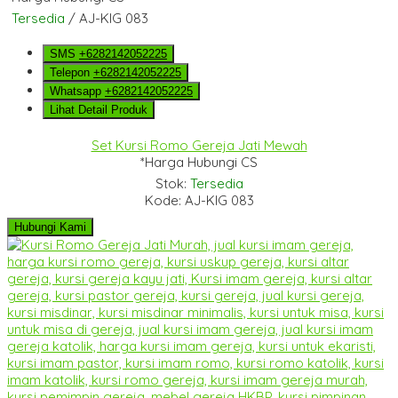
Tersedia
/ AJ-KIG 083
SMS
+6282142052225
Telepon
+6282142052225
Whatsapp
+6282142052225
Lihat Detail Produk
Set Kursi Romo Gereja Jati Mewah
*Harga Hubungi CS
Stok:
Tersedia
Kode: AJ-KIG 083
Hubungi Kami