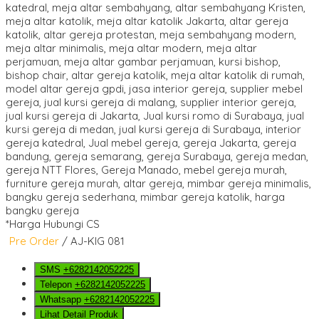
*Harga Hubungi CS
Pre Order
/ AJ-KIG 081
SMS
+6282142052225
Telepon
+6282142052225
Whatsapp
+6282142052225
Lihat Detail Produk