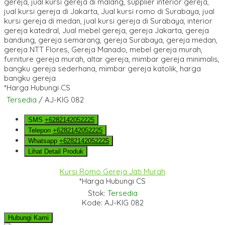
*Harga Hubungi CS
Tersedia
/ AJ-KIG 082
SMS
+6282142052225
Telepon
+6282142052225
Whatsapp
+6282142052225
Lihat Detail Produk
Kursi Romo Gereja Jati Murah
*Harga Hubungi CS
Stok:
Tersedia
Kode: AJ-KIG 082
Hubungi Kami