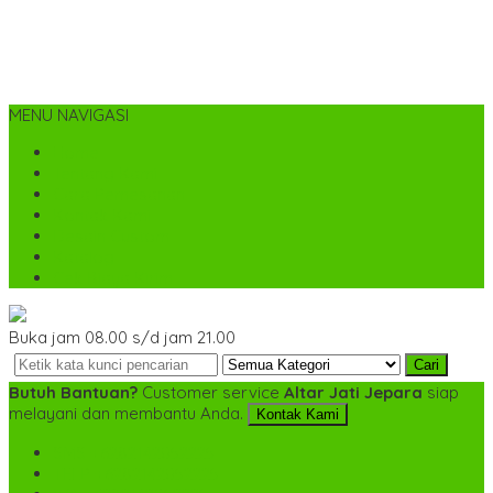
MENU NAVIGASI
Home
Tentang Kami
Cara Pemesanan
Kontak Kami
Desain Custom
Katalog
Cek Biaya Kirim
Buka jam 08.00 s/d jam 21.00
Cari
Butuh Bantuan?
Customer service
Altar Jati Jepara
siap
melayani dan membantu Anda.
Kontak Kami
SMS
+6282142052225
TELP
+6282142052225