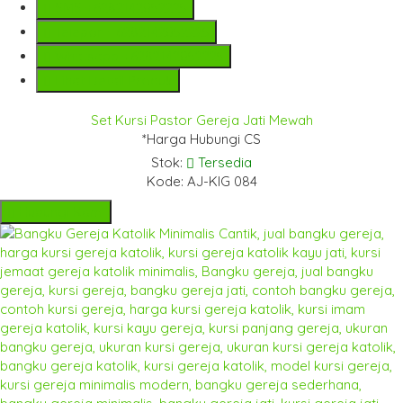
SMS
+6282142052225
Telepon
+6282142052225
Whatsapp
+6282142052225
Lihat Detail Produk
Set Kursi Pastor Gereja Jati Mewah
*Harga Hubungi CS
Stok:
Tersedia
Kode: AJ-KIG 084
Hubungi Kami