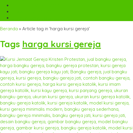
TELP
+6282142052225
WA
+6282142052225
mebel.gereja@gmail.com
Beranda
»
Article tag in 'harga kursi gereja'
Tags
harga kursi gereja