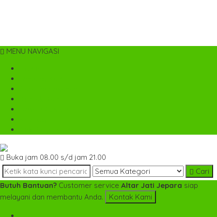
MENU NAVIGASI
Home
Tentang Kami
Cara Pemesanan
Kontak Kami
Desain Custom
Katalog
Cek Biaya Kirim
Buka jam 08.00 s/d jam 21.00
Cari
Butuh Bantuan?
Customer service
Altar Jati Jepara
siap
melayani dan membantu Anda.
Kontak Kami
SMS
+6282142052225