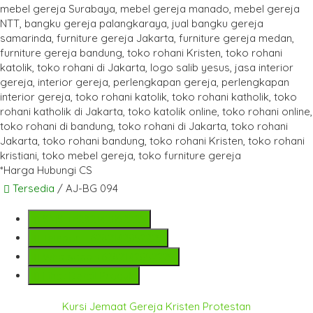
*Harga Hubungi CS
Tersedia
/ AJ-BG 094
SMS
+6282142052225
Telepon
+6282142052225
Whatsapp
+6282142052225
Lihat Detail Produk
Kursi Jemaat Gereja Kristen Protestan