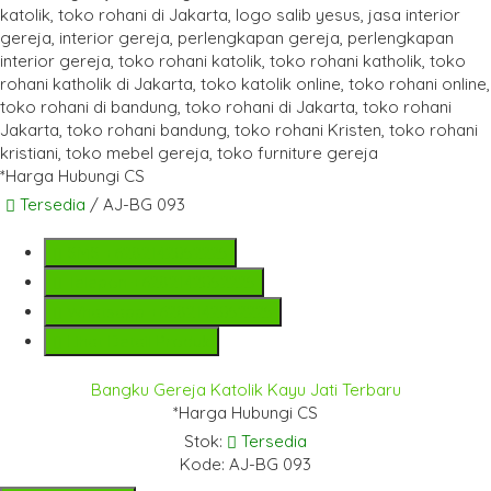
*Harga Hubungi CS
Tersedia
/ AJ-BG 093
SMS
+6282142052225
Telepon
+6282142052225
Whatsapp
+6282142052225
Lihat Detail Produk
Bangku Gereja Katolik Kayu Jati Terbaru
*Harga Hubungi CS
Stok:
Tersedia
Kode: AJ-BG 093