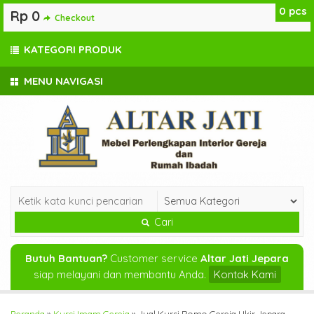
0
pcs
Rp 0
Checkout
KATEGORI PRODUK
MENU NAVIGASI
Cari
Butuh Bantuan?
Customer service
Altar Jati Jepara
siap melayani dan membantu Anda.
Kontak Kami