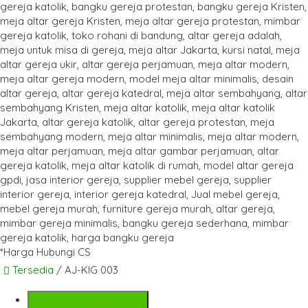
*Harga Hubungi CS
Tersedia
/ AJ-KIG 003
SMS
+6282142052225