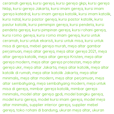
ceramah gereja
,
kursi gereja
,
kursi gereja gkpi
,
kursi gereja
hkbp
,
kursi gereja Jakarta
,
kursi imam gereja
,
kursi imam
gereja katedral
,
kursi imam gereja katolik
,
kursi imam katolik
,
kursi natal
,
kursi pastor gereja
,
kursi pastor katolik
,
kursi
pastur katolik
,
kursi pemimpin gereja
,
kursi pendeta
,
kursi
pendeta gereja
,
kursi pimpinan gereja
,
kursi rohani gereja
,
kursi romo gereja
,
kursi romo imam gereja
,
kursi untuk
ceramah
,
kursi untuk ekaristi
,
kursi untuk misa
,
kursi untuk
misa di gereja
,
mebel gereja murah
,
meja altar gambar
perjamuan
,
meja altar gereja
,
meja altar gereja 2021
,
meja
altar gereja katolik
,
meja altar gereja Kristen
,
meja altar
gereja modern
,
meja altar gereja protestan
,
meja altar
gereja ukir
,
meja altar Jakarta
,
meja altar katolik
,
meja altar
katolik di rumah
,
meja altar katolik Jakarta
,
meja altar
minimalis
,
meja altar modern
,
meja altar perjamuan
,
meja
altar sembahyang
,
meja sembahyang modern
,
meja untuk
misa di gereja
,
mimbar gereja katolik
,
mimbar gereja
minimalis
,
model altar gereja gpdi
,
model bangku gereja
,
model kursi gereja
,
model kursi imam gereja
,
model meja
altar minimalis
,
supplier interior gereja
,
supplier mebel
gereja
,
toko rohani di bandung
,
ukuran meja altar
,
ukuran