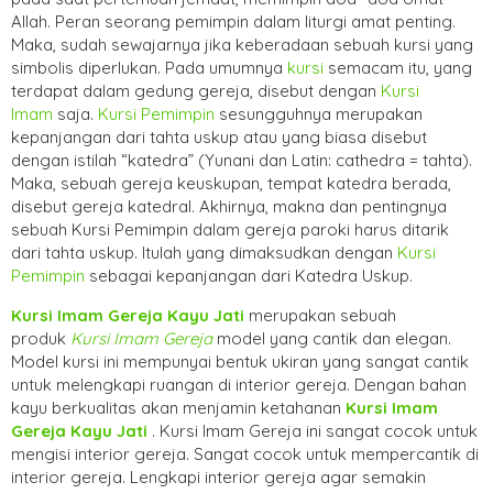
Allah. Peran seorang pemimpin dalam liturgi amat penting.
Maka, sudah sewajarnya jika keberadaan sebuah kursi yang
simbolis diperlukan. Pada umumnya
kursi
semacam itu, yang
terdapat dalam gedung gereja, disebut dengan
Kursi
Imam
saja.
Kursi Pemimpin
sesungguhnya merupakan
kepanjangan dari tahta uskup atau yang biasa disebut
dengan istilah “katedra” (Yunani dan Latin: cathedra = tahta).
Maka, sebuah gereja keuskupan, tempat katedra berada,
disebut gereja katedral. Akhirnya, makna dan pentingnya
sebuah Kursi Pemimpin dalam gereja paroki harus ditarik
dari tahta uskup. Itulah yang dimaksudkan dengan
Kursi
Pemimpin
sebagai kepanjangan dari Katedra Uskup.
Kursi Imam Gereja Kayu Jati
merupakan sebuah
produk
Kursi Imam Gereja
model yang cantik dan elegan.
Model kursi ini mempunyai bentuk ukiran yang sangat cantik
untuk melengkapi ruangan di interior gereja. Dengan bahan
kayu berkualitas akan menjamin ketahanan
Kursi Imam
Gereja Kayu Jati
. Kursi Imam Gereja ini sangat cocok untuk
mengisi interior gereja. Sangat cocok untuk mempercantik di
interior gereja. Lengkapi interior gereja agar semakin