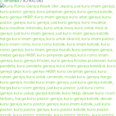
Tersedia
/ AJ-KIG 083