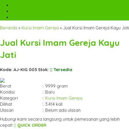
TELP
+6282142052225
WA
+6282142052225
mebel.gereja@gmail.com
Beranda
»
Kursi Imam Gereja
»
Jual Kursi Imam Gereja Kayu Jati
Jual Kursi Imam Gereja Kayu
Jati
Kode: AJ-KIG 003
Stok:
Tersedia
Berat
:
9999 gram
Kondisi
:
Baru
Kategori
:
Kursi Imam Gereja
Dilihat
:
3.414 kali
Ulasan
:
Belum ada ulasan
Hubungi kami secara langsung untuk pemesanan yang lebih
cepat!
QUICK ORDER