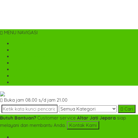
MENU NAVIGASI
Home
Tentang Kami
Cara Pemesanan
Kontak Kami
Desain Custom
Katalog
Cek Biaya Kirim
Buka jam 08.00 s/d jam 21.00
Cari
Butuh Bantuan?
Customer service
Altar Jati Jepara
siap
melayani dan membantu Anda.
Kontak Kami
SMS
+6282142052225