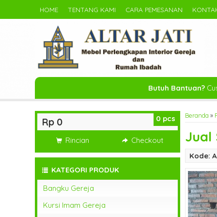
HOME
TENTANG KAMI
CARA PEMESANAN
KONTAK
Butuh Bantuan?
Cus
Beranda
»
0
pcs
Rp 0
Jual
Rincian
Checkout
Kode: A
KATEGORI PRODUK
Bangku Gereja
Kursi Imam Gereja