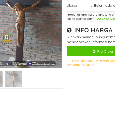
Ulasan
:
Belum ada u
Hubungi kami secara langsung u
yang lebih cepat!
QUICK ORDE
INFO HARGA
Silahkan menghubungi konta
mendapatkan informasi harg
Pre Order
*Hubungi kami untuk informasi lebi
pemesanan produk ini.