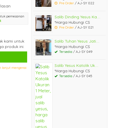
Pre Order
/ AJ-SY 022
lasan
ntuk pemesanan
Salib Dinding Yesus Ka....
R
*Harga Hubungi CS
Pre Order
/ AJ-SY 021
k kami untuk
Salib Tuhan Yesus Jati....
a produk ini.
*Harga Hubungi CS
Tersedia
/ AJ-SY 049
Salib Yesus Katolik Uk....
h lanjut mengenai
*Harga Hubungi CS
Tersedia
/ AJ-SY 045