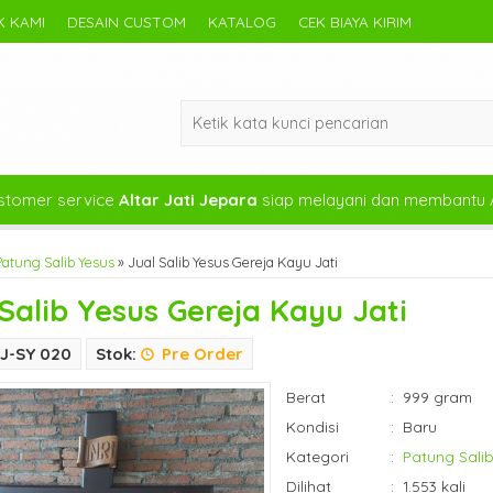
 KAMI
DESAIN CUSTOM
KATALOG
CEK BIAYA KIRIM
tomer service
Altar Jati Jepara
siap melayani dan membantu 
Patung Salib Yesus
»
Jual Salib Yesus Gereja Kayu Jati
 Salib Yesus Gereja Kayu Jati
J-SY 020
Stok:
Pre Order
Berat
:
999 gram
Kondisi
:
Baru
Kategori
:
Patung Salib
Dilihat
:
1.553 kali