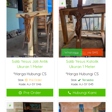
Whatsapp
via SMS
Salib Yesus Jati Antik
Salib Yesus Katolik
Ukuran 1 Meter
Ukuran 1 Meter
*Harga Hubungi CS
*Harga Hubungi CS
Stok:
Pre Order
Stok:
Tersedia
Kode: AJ-SY 046
Kode: AJ-SY 045
Pre Order
Hubungi Kami