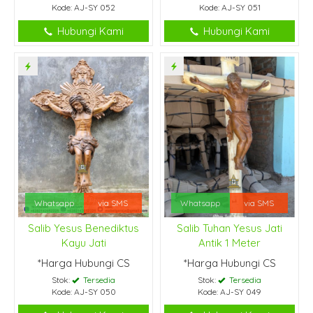
Kode: AJ-SY 052
Kode: AJ-SY 051
Hubungi Kami
Hubungi Kami
Whatsapp
via SMS
Whatsapp
via SMS
Salib Yesus Benediktus
Salib Tuhan Yesus Jati
Kayu Jati
Antik 1 Meter
*Harga Hubungi CS
*Harga Hubungi CS
Stok:
Tersedia
Stok:
Tersedia
Kode: AJ-SY 050
Kode: AJ-SY 049