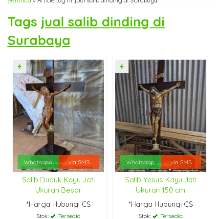
Beranda
»
Article tag in 'jual salib dinding di Surabaya'
Tags
jual salib dinding di
Surabaya
Whatsapp
via SMS
Whatsapp
via SMS
Salib Duduk Kayu Jati
Salib Yesus Kayu Jati
Ukuran Besar
Ukuran 150 cm
*Harga Hubungi CS
*Harga Hubungi CS
Stok:
Tersedia
Stok:
Tersedia