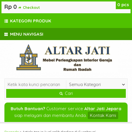
0
pcs
Rp 0
Checkout
KATEGORI PRODUK
MENU NAVIGASI
Cari
Butuh Bantuan?
Customer service
Altar Jati Jepara
siap melayani dan membantu Anda.
Kontak Kami