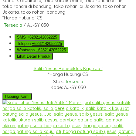
*Harga Hubungi CS
Tersedia
/ AJ-SY 050
SMS
+6282142052225
Telepon
+6282142052225
Whatsapp
+6282142052225
Lihat Detail Produk
Salib Yesus Benediktus Kayu Jati
*Harga Hubungi CS
Stok:
Tersedia
Kode: AJ-SY 050
Hubungi Kami