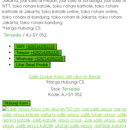
*Harga Hubungi CS
Tersedia
/ AJ-SY 052
SMS
+6282142052225
Telepon
+6282142052225
Whatsapp
+6282142052225
Lihat Detail Produk
Salib Duduk Kayu Jati Ukuran Besar
*Harga Hubungi CS
Stok:
Tersedia
Kode: AJ-SY 052
Hubungi Kami