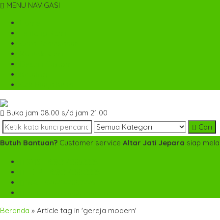
MENU NAVIGASI
Home
Tentang Kami
Cara Pemesanan
Kontak Kami
Desain Custom
Katalog
Cek Biaya Kirim
Buka jam 08.00 s/d jam 21.00
Cari
Butuh Bantuan?
Customer service
Altar Jati Jepara
siap mela
SMS
+6282142052225
TELP
+6282142052225
WA
+6282142052225
mebel.gereja@gmail.com
Beranda
»
Article tag in 'gereja modern'