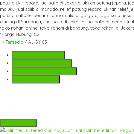
*Harga Hubungi CS
Tersedia
/ AJ-SY 051
SMS
+6282142052225
Telepon
+6282142052225
Whatsapp
+6282142052225
Lihat Detail Produk
Hubungi Kami