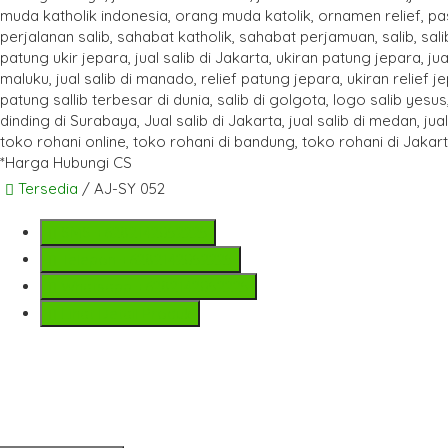
*Harga Hubungi CS
Tersedia
/ AJ-SY 052
SMS
+6282142052225
Telepon
+6282142052225
Whatsapp
+6282142052225
Lihat Detail Produk