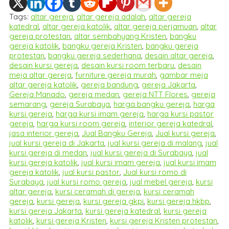
Tags:
altar gereja
,
altar gereja adalah
,
altar gereja
katedral
,
altar gereja katolik
,
altar gereja perjamuan
,
altar
gereja protestan
,
altar sembahyang Kristen
,
bangku
gereja katolik
,
bangku gereja Kristen
,
bangku gereja
protestan
,
bangku gereja sederhana
,
desain altar gereja
,
desain kursi gereja
,
desain kursi room terbaru
,
desain
meja altar gereja
,
furniture gereja murah
,
gambar meja
altar gereja katolik
,
gereja bandung
,
gereja Jakarta
,
Gereja Manado
,
gereja medan
,
gereja NTT Flores
,
gereja
semarang
,
gereja Surabaya
,
harga bangku gereja
,
harga
kursi gereja
,
harga kursi imam gereja
,
harga kursi pastor
gereja
,
harga kursi room gereja
,
interior gereja katedral
,
jasa interior gereja
,
Jual Bangku Gereja
,
Jual kursi gereja
,
jual kursi gereja di Jakarta
,
jual kursi gereja di malang
,
jual
kursi gereja di medan
,
jual kursi gereja di Surabaya
,
jual
kursi gereja katolik
,
jual kursi imam gereja
,
jual kursi imam
gereja katolik
,
jual kursi pastor
,
Jual kursi romo di
Surabaya
,
jual kursi romo gereja
,
jual mebel gereja
,
kursi
altar gereja
,
kursi ceramah di gereja
,
kursi ceramah
gereja
,
kursi gereja
,
kursi gereja gkpi
,
kursi gereja hkbp
,
kursi gereja Jakarta
,
kursi gereja katedral
,
kursi gereja
katolik
,
kursi gereja Kristen
,
kursi gereja Kristen protestan
,