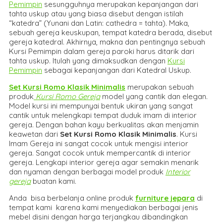
Pemimpin
sesungguhnya merupakan kepanjangan dari
tahta uskup atau yang biasa disebut dengan istilah
“katedra” (Yunani dan Latin: cathedra = tahta). Maka,
sebuah gereja keuskupan, tempat katedra berada, disebut
gereja katedral. Akhirnya, makna dan pentingnya sebuah
Kursi Pemimpin dalam gereja paroki harus ditarik dari
tahta uskup. Itulah yang dimaksudkan dengan
Kursi
Pemimpin
sebagai kepanjangan dari Katedral Uskup.
Set Kursi Romo Klasik Minimalis
merupakan sebuah
produk
Kursi Romo Gereja
model yang cantik dan elegan.
Model kursi ini mempunyai bentuk ukiran yang sangat
cantik untuk melengkapi tempat duduk imam di interior
gereja. Dengan bahan kayu berkualitas akan menjamin
keawetan dari
Set Kursi Romo Klasik Minimalis
. Kursi
Imam Gereja ini sangat cocok untuk mengisi interior
gereja. Sangat cocok untuk mempercantik di interior
gereja. Lengkapi interior gereja agar semakin menarik
dan nyaman dengan berbagai model produk
Interior
gereja
buatan kami.
Anda bisa berbelanja online produk
furniture jepara
di
tempat kami karena kami menyediakan berbagai jenis
mebel disini dengan harga terjangkau dibandingkan