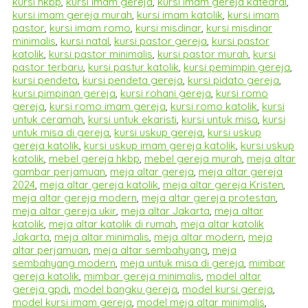
kursi hkbp
,
kursi imam gereja
,
kursi imam gereja katedral
,
kursi imam gereja murah
,
kursi imam katolik
,
kursi imam
pastor
,
kursi imam romo
,
kursi misdinar
,
kursi misdinar
minimalis
,
kursi natal
,
kursi pastor gereja
,
kursi pastor
katolik
,
kursi pastor minimalis
,
kursi pastor murah
,
kursi
pastor terbaru
,
kursi pastur katolik
,
kursi pemimpin gereja
,
kursi pendeta
,
kursi pendeta gereja
,
kursi pidato gereja
,
kursi pimpinan gereja
,
kursi rohani gereja
,
kursi romo
gereja
,
kursi romo imam gereja
,
kursi romo katolik
,
kursi
untuk ceramah
,
kursi untuk ekaristi
,
kursi untuk misa
,
kursi
untuk misa di gereja
,
kursi uskup gereja
,
kursi uskup
gereja katolik
,
kursi uskup imam gereja katolik
,
kursi uskup
katolik
,
mebel gereja hkbp
,
mebel gereja murah
,
meja altar
gambar perjamuan
,
meja altar gereja
,
meja altar gereja
2024
,
meja altar gereja katolik
,
meja altar gereja Kristen
,
meja altar gereja modern
,
meja altar gereja protestan
,
meja altar gereja ukir
,
meja altar Jakarta
,
meja altar
katolik
,
meja altar katolik di rumah
,
meja altar katolik
Jakarta
,
meja altar minimalis
,
meja altar modern
,
meja
altar perjamuan
,
meja altar sembahyang
,
meja
sembahyang modern
,
meja untuk misa di gereja
,
mimbar
gereja katolik
,
mimbar gereja minimalis
,
model altar
gereja gpdi
,
model bangku gereja
,
model kursi gereja
,
model kursi imam gereja
,
model meja altar minimalis
,