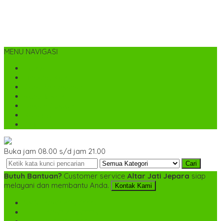
MENU NAVIGASI
Home
Tentang Kami
Cara Pemesanan
Kontak Kami
Desain Custom
Katalog
Cek Biaya Kirim
Buka jam 08.00 s/d jam 21.00
Cari
Butuh Bantuan?
Customer service
Altar Jati Jepara
siap
melayani dan membantu Anda.
Kontak Kami
SMS
+6282142052225
TELP
+6282142052225