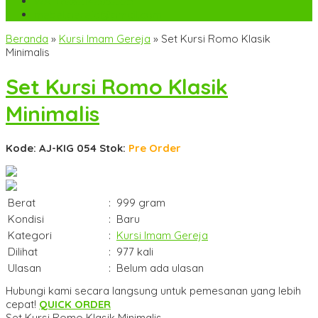
WA
+6282142052225
mebel.gereja@gmail.com
Beranda
»
Kursi Imam Gereja
»
Set Kursi Romo Klasik
Minimalis
Set Kursi Romo Klasik
Minimalis
Kode: AJ-KIG 054
Stok:
Pre Order
Berat
:
999 gram
Kondisi
:
Baru
Kategori
:
Kursi Imam Gereja
Dilihat
:
977 kali
Ulasan
:
Belum ada ulasan
Hubungi kami secara langsung untuk pemesanan yang lebih
cepat!
QUICK ORDER
Set Kursi Romo Klasik Minimalis