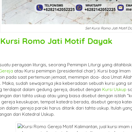
Set Kursi Romo Jati Motif D
 Kursi Romo Jati Motif Dayak
suatu perayaan liturgis, seorang Pemimpin Liturgi yang ditahbi
Gereja
atau Kursi pemimpin (presidential chair). Kursi bagi Ima
in pada saat pertemuan jemaat, memimpin doa- doa Umat Allah.
g. Maka, sudah sewajarnya jika keberadaan sebuah kursi yang s
ang terdapat dalam gedung gereja, disebut dengan
Kursi Uskup
sa
ngan dari tahta uskup atau yang biasa disebut dengan istilah “ka
 gereja keuskupan, tempat katedra berada, disebut gereja kated
n dalam gereja paroki harus ditarik dari tahta uskup. Itulah 
angan dari Katedral Uskup.