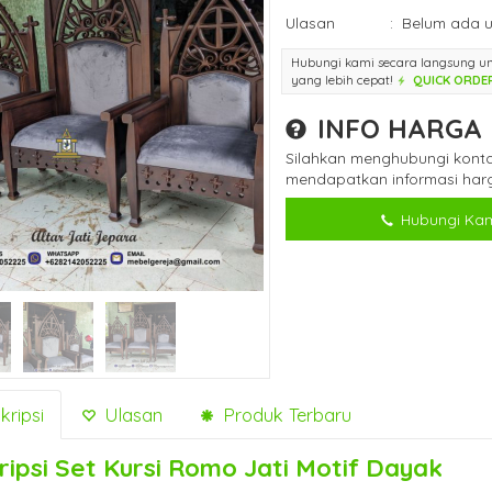
Ulasan
:
Belum ada u
Hubungi kami secara langsung u
yang lebih cepat!
QUICK ORDE
INFO HARGA
Silahkan menghubungi konta
mendapatkan informasi harg
Hubungi Kam
ripsi
Ulasan
Produk Terbaru
ripsi
Set Kursi Romo Jati Motif Dayak