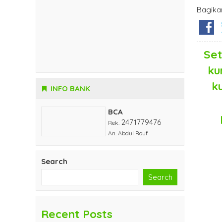
Bagika
Set
ku
ku
INFO BANK
BCA
2471779476
Rek.
An. Abdul Rouf
Search
Search
Recent Posts