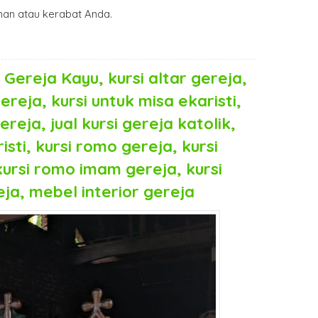
an atau kerabat Anda.
m Gereja Kayu
, kursi altar gereja,
gereja, kursi untuk misa ekaristi,
ereja, jual kursi gereja katolik,
sti, kursi romo gereja, kursi
kursi romo imam gereja, kursi
ja, mebel interior gereja