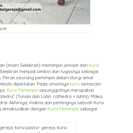
ayak
skan (Imam Selebran) memimpin jemaat dari
Kursi
m Selebran menjadi simbol dari tugasnya sebagai
 Peran seorang pemimpin dalam liturgi amat
imbolis diperlukan. Pada umumnya
kursi
semacam
ja.
Kursi Pemimpin
sesungguhnya merupakan
tedra” (Yunani dan Latin: cathedra = tahta). Maka,
ral. Akhirnya, makna dan pentingnya sebuah Kursi
yang dimaksudkan dengan
Kursi Pemimpin
sebagai