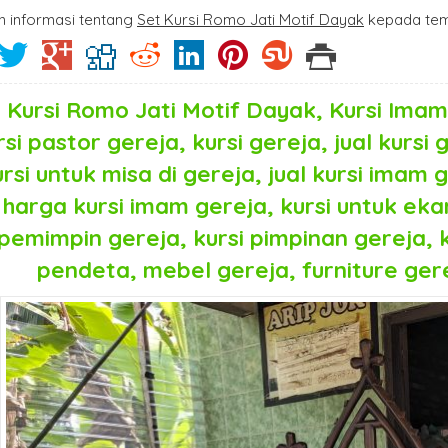
n informasi tentang
Set Kursi Romo Jati Motif Dayak
kepada tem
 Kursi Romo Jati Motif Dayak, Kursi Ima
rsi pastor gereja, kursi gereja, jual kursi 
rsi untuk misa di gereja, jual kursi imam g
harga kursi imam gereja, kursi untuk ekari
pemimpin gereja, kursi pimpinan gereja, 
pendeta, mebel gereja, furniture gere