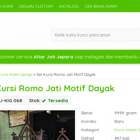
 KAMI
DESAIN CUSTOM
KATALOG
CEK BIAYA KIRIM
tomer service
Altar Jati Jepara
siap melayani dan membantu 
Kursi Imam Gereja
»
Set Kursi Romo Jati Motif Dayak
Kursi Romo Jati Motif Dayak
J-KIG 068
Stok:
Tersedia
Berat
:
9999 gram
Kondisi
:
Baru
Kategori
:
Kursi Imam 
Dilihat
:
947 kali