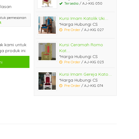
Tersedia
/ AJ-KIG 050
lasan
ntuk pemesanan
Kursi Imam Katolik Uki....
R
*Harga Hubungi CS
Pre Order
/ AJ-KIG 027
k kami untuk
Kursi Ceramah Romo
a produk ini.
Kat....
*Harga Hubungi CS
i
Pre Order
/ AJ-KIG 023
Kursi Imam Gereja Kato....
*Harga Hubungi CS
Pre Order
/ AJ-KIG 074