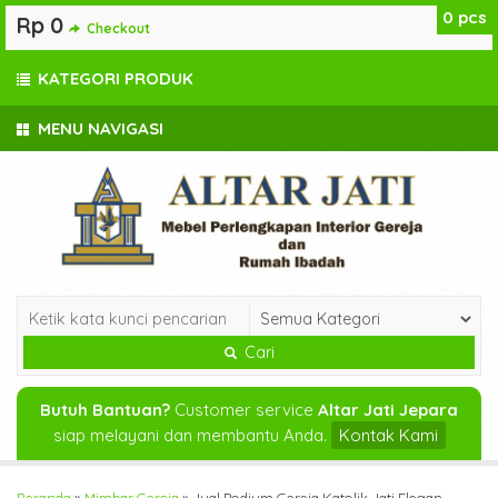
0
pcs
Rp 0
Checkout
KATEGORI PRODUK
MENU NAVIGASI
Cari
Butuh Bantuan?
Customer service
Altar Jati Jepara
siap melayani dan membantu Anda.
Kontak Kami