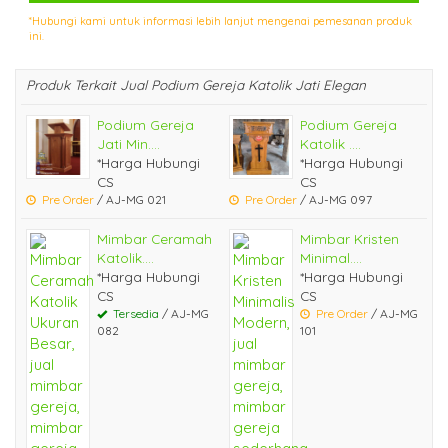
*Hubungi kami untuk informasi lebih lanjut mengenai pemesanan produk
ini.
Produk Terkait Jual Podium Gereja Katolik Jati Elegan
Podium Gereja
Podium Gereja
Jati Min....
Katolik ....
*Harga Hubungi
*Harga Hubungi
CS
CS
Pre Order
/ AJ-MG 021
Pre Order
/ AJ-MG 097
Mimbar Ceramah
Mimbar Kristen
Katolik....
Minimal....
*Harga Hubungi
*Harga Hubungi
CS
CS
Tersedia
/ AJ-MG
Pre Order
/ AJ-MG
082
101