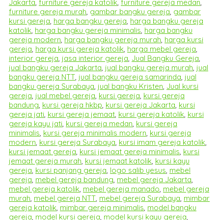
Jakarta
,
furniture gereja katolik
,
furniture gereja medan
,
furniture gereja murah
,
gambar bangku gereja
,
gambar
kursi gereja
,
harga bangku gereja
,
harga bangku gereja
katolik
,
harga bangku gereja minimalis
,
harga bangku
gereja modern
,
harga bangku gereja murah
,
harga kursi
gereja
,
harga kursi gereja katolik
,
harga mebel gereja
,
interior gereja
,
jasa interior gereja
,
Jual Bangku Gereja
,
jual bangku gereja Jakarta
,
jual bangku gereja murah
,
jual
bangku gereja NTT
,
jual bangku gereja samarinda
,
jual
bangku gereja Surabaya
,
jual bangku Kristen
,
Jual kursi
gereja
,
jual mebel gereja
,
kursi gereja
,
kursi gereja
bandung
,
kursi gereja hkbp
,
kursi gereja Jakarta
,
kursi
gereja jati
,
kursi gereja jemaat
,
kursi gereja katolik
,
kursi
gereja kayu jati
,
kursi gereja medan
,
kursi gereja
minimalis
,
kursi gereja minimalis modern
,
kursi gereja
modern
,
kursi gereja Surabaya
,
kursi imam gereja katolik
,
kursi jemaat gereja
,
kursi jemaat gereja minimalis
,
kursi
jemaat gereja murah
,
kursi jemaat katolik
,
kursi kayu
gereja
,
kursi panjang gereja
,
logo salib yesus
,
mebel
gereja
,
mebel gereja bandung
,
mebel gereja Jakarta
,
mebel gereja katolik
,
mebel gereja manado
,
mebel gereja
murah
,
mebel gereja NTT
,
mebel gereja Surabaya
,
mimbar
gereja katolik
,
mimbar gereja minimalis
,
model bangku
gereja
,
model kursi gereja
,
model kursi kayu gereja
,