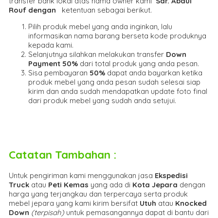
transfer bank lokal atas nama owner kami
Sdr. Abdul
Rouf dengan
ketentuan sebagai berikut.
Pilih produk mebel yang anda inginkan, lalu
informasikan nama barang berseta kode produknya
kepada kami.
Selanjutnya silahkan melakukan transfer
Down
Payment 50%
dari total produk yang anda pesan.
Sisa pembayaran
50%
dapat anda bayarkan ketika
produk mebel yang anda pesan sudah selesai siap
kirim dan anda sudah mendapatkan update foto final
dari produk mebel yang sudah anda setujui.
Catatan Tambahan :
Untuk pengiriman kami menggunakan jasa
Ekspedisi
Truck
atau
Peti Kemas
yang ada di
Kota Jepara
dengan
harga yang terjangkau dan terpercaya serta produk
mebel jepara yang kami kirim bersifat
Utuh
atau
Knocked
Down
(ter
pisah
)
untuk pemasangannya dapat di bantu dari