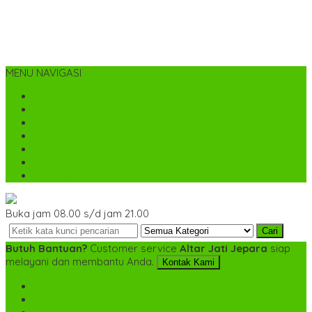
MENU NAVIGASI
Home
Tentang Kami
Cara Pemesanan
Kontak Kami
Desain Custom
Katalog
Cek Biaya Kirim
Buka jam 08.00 s/d jam 21.00
Cari
Butuh Bantuan?
Customer service
Altar Jati Jepara
siap
melayani dan membantu Anda.
Kontak Kami
SMS
+6282142052225
TELP
+6282142052225