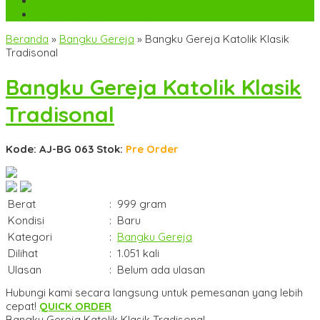
WA
+6282142052225
mebel.gereja@gmail.com
Beranda
»
Bangku Gereja
»
Bangku Gereja Katolik Klasik
Tradisonal
Bangku Gereja Katolik Klasik
Tradisonal
Kode: AJ-BG 063
Stok:
Pre Order
Berat
:
999 gram
Kondisi
:
Baru
Kategori
:
Bangku Gereja
Dilihat
:
1.051 kali
Ulasan
:
Belum ada ulasan
Hubungi kami secara langsung untuk pemesanan yang lebih
cepat!
QUICK ORDER
Bangku Gereja Katolik Klasik Tradisonal