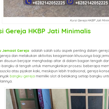
Kursi Gereja HKBP Jati Minim
si Gereja HKBP Jati Minimalis
u Jemaat Gereja
adalah salah satu aspek penting dalam gereja
gereja dan melakukan aktivitas keagamaan khususnya bagi jem
n disusun berjajar menghadap altar di dalam bagian tengah dari 
-bangku di tengah untuk memungkinkan prosesi. beberapa memil
ssocks
atau pijakan kaki, meskipun lebih tradisional, gereja konse
Banyak
bangku gereja
memiliki slot di belakang setiap bangku unt
lainnya.