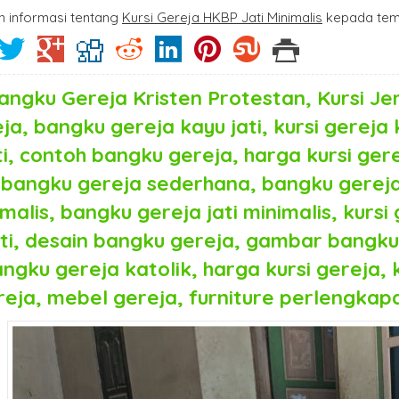
n informasi tentang
Kursi Gereja HKBP Jati Minimalis
kepada tema
angku Gereja Kristen Protestan, Kursi Je
ja, bangku gereja kayu jati, kursi gereja
ti, contoh bangku gereja, harga kursi gerej
bangku gereja sederhana, bangku gereja 
malis, bangku gereja jati minimalis, kursi 
ati, desain bangku gereja, gambar bangku
ngku gereja katolik, harga kursi gereja, k
reja, mebel gereja, furniture perlengkapa