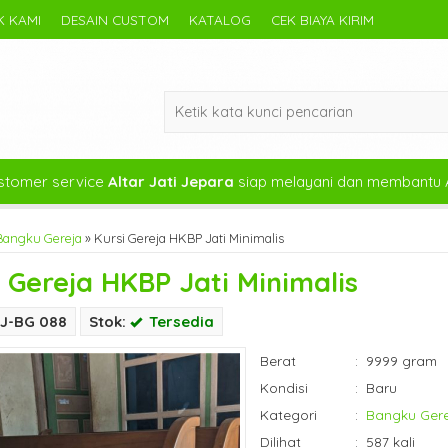
 KAMI
DESAIN CUSTOM
KATALOG
CEK BIAYA KIRIM
tomer service
Altar Jati Jepara
siap melayani dan membantu 
Bangku Gereja
»
Kursi Gereja HKBP Jati Minimalis
i Gereja HKBP Jati Minimalis
AJ-BG 088
Stok:
Tersedia
Berat
:
9999 gram
Kondisi
:
Baru
Kategori
:
Bangku Ger
Dilihat
:
587 kali