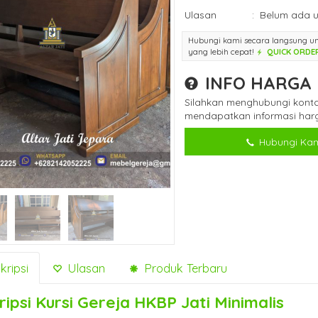
Ulasan
:
Belum ada u
Hubungi kami secara langsung u
yang lebih cepat!
QUICK ORDE
INFO HARGA
Silahkan menghubungi konta
mendapatkan informasi harg
Hubungi Kam
ripsi
Ulasan
Produk Terbaru
ripsi
Kursi Gereja HKBP Jati Minimalis