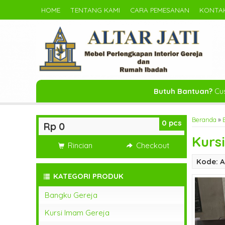
HOME
TENTANG KAMI
CARA PEMESANAN
KONTAK
Butuh Bantuan?
Cus
Beranda
»
0
pcs
Rp 0
Kurs
Rincian
Checkout
Kode: 
KATEGORI PRODUK
Bangku Gereja
Kursi Imam Gereja