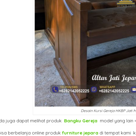
Desain Kursi Gereja HKBP Jati M
da juga dapat melihat produk
Bangku Gereja
model yang lain
isa berbelanja online produk
furniture jepara
di tempat kami k