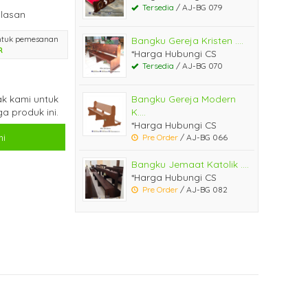
Tersedia
/ AJ-BG 079
lasan
ntuk pemesanan
Bangku Gereja Kristen ....
R
*Harga Hubungi CS
Tersedia
/ AJ-BG 070
k kami untuk
Bangku Gereja Modern
a produk ini.
K....
*Harga Hubungi CS
i
Pre Order
/ AJ-BG 066
Bangku Jemaat Katolik ....
*Harga Hubungi CS
Pre Order
/ AJ-BG 082