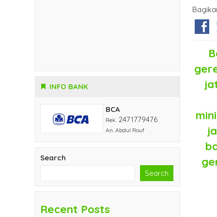
Bagika
B
gere
ja
INFO BANK
BCA
mini
2471779476
Rek.
j
An. Abdul Rouf
ba
Search
ge
Search
Recent Posts