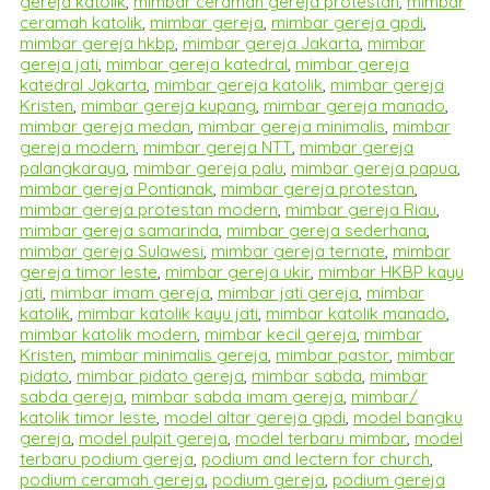
gereja katolik
,
mimbar ceramah gereja protestan
,
mimbar
ceramah katolik
,
mimbar gereja
,
mimbar gereja gpdi
,
mimbar gereja hkbp
,
mimbar gereja Jakarta
,
mimbar
gereja jati
,
mimbar gereja katedral
,
mimbar gereja
katedral Jakarta
,
mimbar gereja katolik
,
mimbar gereja
Kristen
,
mimbar gereja kupang
,
mimbar gereja manado
,
mimbar gereja medan
,
mimbar gereja minimalis
,
mimbar
gereja modern
,
mimbar gereja NTT
,
mimbar gereja
palangkaraya
,
mimbar gereja palu
,
mimbar gereja papua
,
mimbar gereja Pontianak
,
mimbar gereja protestan
,
mimbar gereja protestan modern
,
mimbar gereja Riau
,
mimbar gereja samarinda
,
mimbar gereja sederhana
,
mimbar gereja Sulawesi
,
mimbar gereja ternate
,
mimbar
gereja timor leste
,
mimbar gereja ukir
,
mimbar HKBP kayu
jati
,
mimbar imam gereja
,
mimbar jati gereja
,
mimbar
katolik
,
mimbar katolik kayu jati
,
mimbar katolik manado
,
mimbar katolik modern
,
mimbar kecil gereja
,
mimbar
Kristen
,
mimbar minimalis gereja
,
mimbar pastor
,
mimbar
pidato
,
mimbar pidato gereja
,
mimbar sabda
,
mimbar
sabda gereja
,
mimbar sabda imam gereja
,
mimbar/
katolik timor leste
,
model altar gereja gpdi
,
model bangku
gereja
,
model pulpit gereja
,
model terbaru mimbar
,
model
terbaru podium gereja
,
podium and lectern for church
,
podium ceramah gereja
,
podium gereja
,
podium gereja