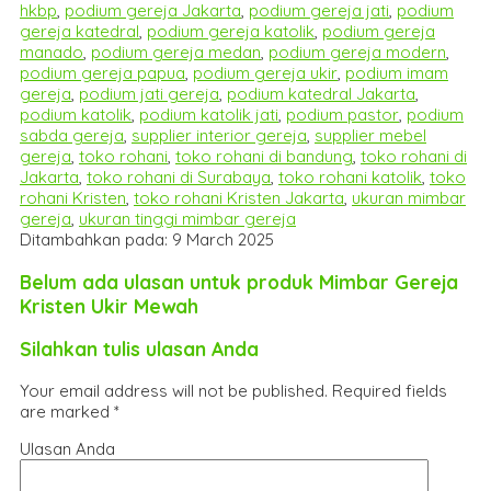
hkbp
,
podium gereja Jakarta
,
podium gereja jati
,
podium
gereja katedral
,
podium gereja katolik
,
podium gereja
manado
,
podium gereja medan
,
podium gereja modern
,
podium gereja papua
,
podium gereja ukir
,
podium imam
gereja
,
podium jati gereja
,
podium katedral Jakarta
,
podium katolik
,
podium katolik jati
,
podium pastor
,
podium
sabda gereja
,
supplier interior gereja
,
supplier mebel
gereja
,
toko rohani
,
toko rohani di bandung
,
toko rohani di
Jakarta
,
toko rohani di Surabaya
,
toko rohani katolik
,
toko
rohani Kristen
,
toko rohani Kristen Jakarta
,
ukuran mimbar
gereja
,
ukuran tinggi mimbar gereja
Ditambahkan pada: 9 March 2025
Belum ada ulasan untuk produk Mimbar Gereja
Kristen Ukir Mewah
Silahkan tulis ulasan Anda
Your email address will not be published.
Required fields
are marked
*
Ulasan Anda