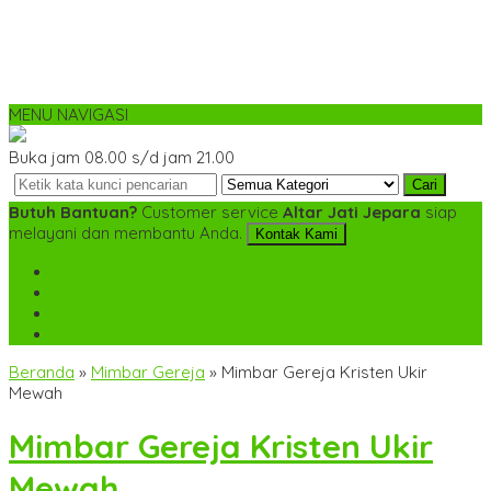
MENU NAVIGASI
Buka jam 08.00 s/d jam 21.00
Cari
Butuh Bantuan?
Customer service
Altar Jati Jepara
siap
melayani dan membantu Anda.
Kontak Kami
SMS
+6282142052225
TELP
+6282142052225
WA
+6282142052225
mebel.gereja@gmail.com
Beranda
»
Mimbar Gereja
»
Mimbar Gereja Kristen Ukir
Mewah
Mimbar Gereja Kristen Ukir
Mewah