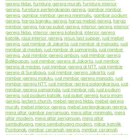
gereja hkbp
,
furniture gereja murah
,
furniture interior
gereja
,
furniture perlengkapan gereja
,
gambar mimbar
gereja
,
gambar mimbar gereja minimalis
,
gambar podium
gereja
,
harga bangku gereja
,
harga mebel gereja
,
harga
mimbar gereja
,
harga pulpit gereja
,
interior gereja
,
interior
gereja hkbp
,
interior gereja katedral
,
interior gereja
katolik
,
jasa interior gereja
,
jesus last supper
,
jual mebel
gereja
,
jual mimbar di Jakarta
,
jual mimbar di manado
,
jual
mimbar di medan
,
jual mimbar di samarinda
,
jual mimbar
gereja
,
Jual mimbar gereja ambon
,
jual mimbar gereja
Balikpapan
,
jual mimbar gereja di Jakarta
,
jual mimbar
gereja di medan
,
jual mimbar gereja di NTT
,
jual mimbar
gereja di Surabaya
,
jual mimbar gereja Jakarta
,
jual
mimbar gereja maluku
,
jual mimbar gereja manado
,
jual
mimbar gereja NTT
,
jual mimbar gereja palangkaraya
,
jual
mimbar gereja samarinda
,
jual mimbar jati
,
jual podium
gereja
,
jual podium katolik
,
jual pulpit gereja
,
kursi imam
gereja
,
lectern church
,
mebel gereja hkbp
,
mebel gereja
murah
,
mebel interior gereja
,
mebel perlengkapan gereja
,
meja altar gambar perjamuan
,
meja altar minimalis
,
meja
altar modern
,
meja altar perjamuan
,
meja altar
sembahyang
,
meja sembahyang modern
,
mibar katolik
Pontianak
,
mimbar ceramah gereja
,
mimbar ceramah