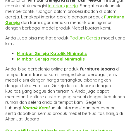
ketahanan
Mimbar Gereja Kristen Ukir Mewah
ini sangat
cocok untuk mengisi
interior gereja
. Sangat cocok untuk
mempercantik ruangan dalam prosesi ibadah di dalam
gereja. Lengkapi interior gereja dengan produk
Furniture
Gereja
dari kami agar semakin menarik dan nyaman
dengan berbagai model produk Mebel buatan kami.
Anda Juga bisa melihat produk
Podium Gereja
model yang
lain :
Mimbar Gereja Katolik Minimalis
Mimbar Gereja Model Minimalis
Anda bisa berbelanja online produk
furniture jepara
di
tempat kami karena kami menyediakan berbagai jenis
mebel disini dengan harga terjangkau dibandingkan
dengan toko Furniture Gereja lain di Jepara dengan
kualitas yang bagus dan terjamin. Anda juga dapat
memesan furniture custom yang sesuai dengan kebutuhan
rumah dan selera anda di tempat kami. Segera
hubungi
Kontak Kami
untuk informasi dan pemesanan,
serta dapatkan semua produk mebel berkualitas hanya di
Altar Jati Jepara