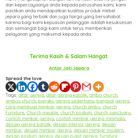
dan kepercayaanya anda kepada perusahaa kami, kami
pastikan anda mendapatkan kualitas produk mebel
jepara yang terbaik dan juga harga yang bersahabat
karena bagi kami kepuasan pelanggan adalah kesuksesan
dan semangat bagi kami untuk terus memberikan
pelayanan yang maksimal kepada anda.
Terima Kasih & Salam Hangat.
Antar Jati Jepara
Spread the love
Tags:
altar gereja
,
altar gereja katolik
,
ambo church
,
ambos church
,
bangku gereja sederhana
,
bangsal gereja
,
cara membuat mimbar gereja
,
church ambo
,
church
Furniture
,
Church meuble
,
church podium
,
church sanctuary
,
contoh mimbar gereja
,
contoh mimbar gereja minimalis
,
desain gereja katolik
,
desain interior gereja
,
desain
mimbar
,
desain mimbar gereja
,
desain mimbar modern
,
desain podium gereja
,
desain pulpit gereja
,
furniture