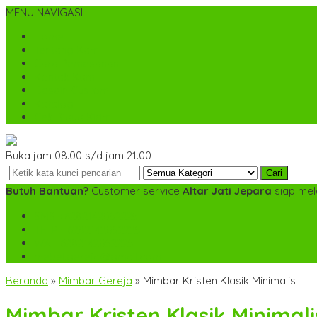
MENU NAVIGASI
Home
Tentang Kami
Cara Pemesanan
Kontak Kami
Desain Custom
Katalog
Cek Biaya Kirim
Buka jam 08.00 s/d jam 21.00
Cari
Butuh Bantuan?
Customer service
Altar Jati Jepara
siap mel
SMS
+6282142052225
TELP
+6282142052225
WA
+6282142052225
mebel.gereja@gmail.com
Beranda
»
Mimbar Gereja
»
Mimbar Kristen Klasik Minimalis
Mimbar Kristen Klasik Minimali