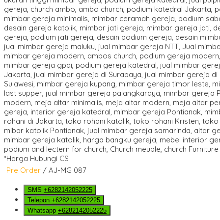
*Harga Hubungi CS
Pre Order
/ AJ-MG 087
SMS
+6282142052225
Telepon
+6282142052225
Whatsapp
+6282142052225