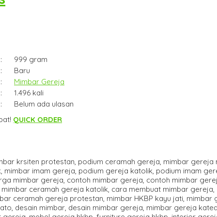
:
999 gram
:
Baru
:
Mimbar Gereja
:
1.496 kali
:
Belum ada ulasan
pat!
QUICK ORDER