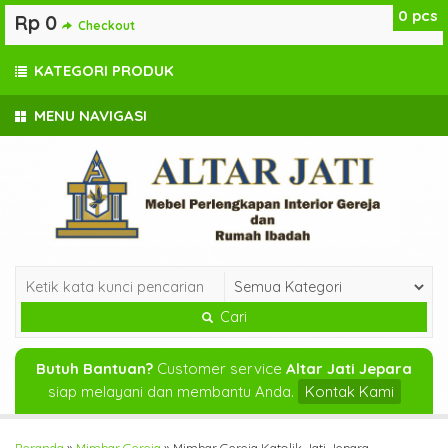
0
pcs
Rp 0
Checkout
KATEGORI PRODUK
MENU NAVIGASI
Cari
Butuh Bantuan?
Customer service
Altar Jati Jepara
siap melayani dan membantu Anda.
Kontak Kami