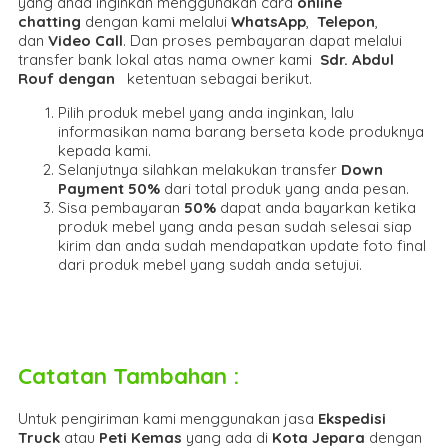
yang anda inginkan menggunakan cara
online
chatting
dengan kami melalui
WhatsApp
,
Telepon
,
dan
Video Call
. Dan proses pembayaran dapat melalui
transfer bank lokal atas nama owner kami
Sdr. Abdul
Rouf dengan
ketentuan sebagai berikut.
Pilih produk mebel yang anda inginkan, lalu
informasikan nama barang berseta kode produknya
kepada kami.
Selanjutnya silahkan melakukan transfer
Down
Payment 50%
dari total produk yang anda pesan.
Sisa pembayaran
50%
dapat anda bayarkan ketika
produk mebel yang anda pesan sudah selesai siap
kirim dan anda sudah mendapatkan update foto final
dari produk mebel yang sudah anda setujui.
Catatan Tambahan :
Untuk pengiriman kami menggunakan jasa
Ekspedisi
Truck
atau
Peti Kemas
yang ada di
Kota Jepara
dengan