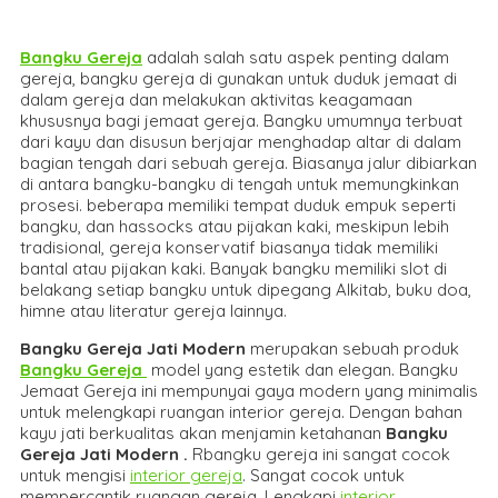
Bangku Gereja
adalah salah satu aspek penting dalam
gereja, bangku gereja di gunakan untuk duduk jemaat di
dalam gereja dan melakukan aktivitas keagamaan
khususnya bagi jemaat gereja. Bangku umumnya terbuat
dari kayu dan disusun berjajar menghadap altar di dalam
bagian tengah dari sebuah gereja. Biasanya jalur dibiarkan
di antara bangku-bangku di tengah untuk memungkinkan
prosesi. beberapa memiliki tempat duduk empuk seperti
bangku, dan hassocks atau pijakan kaki, meskipun lebih
tradisional, gereja konservatif biasanya tidak memiliki
bantal atau pijakan kaki. Banyak bangku memiliki slot di
belakang setiap bangku untuk dipegang Alkitab, buku doa,
himne atau literatur gereja lainnya.
Bangku Gereja Jati Modern
merupakan sebuah produk
Bangku Gereja
model yang estetik dan elegan. Bangku
Jemaat Gereja ini mempunyai gaya modern yang minimalis
untuk melengkapi ruangan interior gereja. Dengan bahan
kayu jati berkualitas akan menjamin ketahanan
Bangku
Gereja Jati Modern
.
Rbangku gereja ini sangat cocok
untuk mengisi
interior gereja
. Sangat cocok untuk
mempercantik ruangan gereja. Lengkapi
interior