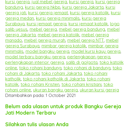
kursi gereja
,
jual mebel gereja
,
kursi gereja
,
kursi gereja
bandung
,
kursi gereja hkbp
,
kursi gereja Jakarta
,
kursi
gereja jati
,
kursi gereja jemaat
,
kursi gereja katolik
,
kursi
gereja medan
,
kursi gereja minimalis
,
kursi gereja
Surabaya
,
kursi jemaat gereja
,
kursi jemaat katolik
,
logo
salib yesus
,
mebel gereja
,
mebel gereja bandung
,
mebel
gereja Jakarta
,
mebel gereja katolik
,
mebel gereja
manado
,
mebel gereja murah
,
mebel gereja NTT
,
mebel
gereja Surabaya
,
mimbar gereja katolik
,
mimbar gereja
minimalis
,
model bangku gereja
,
model kursi kayu gereja
,
model terbaru bangku gereja
,
perlengkapan gereja
,
perlengkapan interior gereja
,
salib di golgota
,
toko katolik
online
,
toko rohani bandung
,
toko rohani di bandung
,
toko
rohani di Jakarta
,
toko rohani Jakarta
,
toko rohani
katholik
,
toko rohani katholik di Jakarta
,
toko rohani
katolik
,
toko rohani Kristen
,
toko rohani kristiani
,
toko
rohani online
,
ukuran bangku gereja
,
ukuran kursi gereja
Ditambahkan pada: 1 October 2021
Belum ada ulasan untuk produk Bangku Gereja
Jati Modern Terbaru
Silahkan tulis ulasan Anda