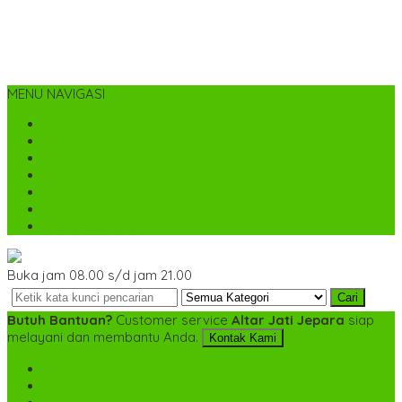
MENU NAVIGASI
Home
Tentang Kami
Cara Pemesanan
Kontak Kami
Desain Custom
Katalog
Cek Biaya Kirim
Buka jam 08.00 s/d jam 21.00
Cari
Butuh Bantuan?
Customer service
Altar Jati Jepara
siap
melayani dan membantu Anda.
Kontak Kami
SMS
+6282142052225
TELP
+6282142052225