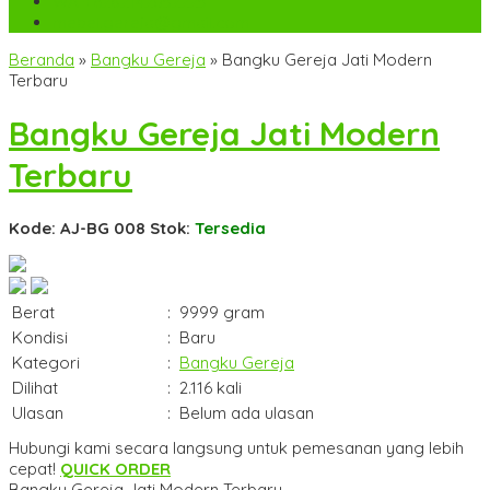
WA
+6282142052225
mebel.gereja@gmail.com
Beranda
»
Bangku Gereja
»
Bangku Gereja Jati Modern
Terbaru
Bangku Gereja Jati Modern
Terbaru
Kode: AJ-BG 008
Stok:
Tersedia
Berat
:
9999 gram
Kondisi
:
Baru
Kategori
:
Bangku Gereja
Dilihat
:
2.116 kali
Ulasan
:
Belum ada ulasan
Hubungi kami secara langsung untuk pemesanan yang lebih
cepat!
QUICK ORDER
Bangku Gereja Jati Modern Terbaru