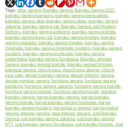
Tags:
altar gereja
,
Bangku gereja
,
Bangku Gereja 2021
,
bangku gereja bandung
,
bangku gereja berkualitas
,
bangku gereja gkpi
,
bangku gereja hkbp
,
bangku gereja
Jakarta
,
bangku gereja jati
,
Bangku Gereja Jati Modern
Terbaru
,
bangku gereja katedral
,
bangku gereja katolik
,
bangku gereja kayu jati
,
bangku gereja Kristen
,
bangku
gereja manado
,
bangku gereja medan
,
bangku gereja
minimalis
,
bangku gereja minimalis modern
,
bangku gereja
modern
,
bangku gereja protestan
,
bangku gereja
sederhana
,
bangku gereja Surabaya
,
Bangku Jemaat
Gereja
,
bangku jemaat katolik
,
bangku jemaat Kristen
,
bangsal gereja
,
church pew
,
church pew design
,
church
pew sale
,
desain bangku gereja
,
desain interior gereja
,
desain mimbar gereja
,
furniture gereja
,
furniture gereja
bandung
,
furniture gereja Jakarta
,
furniture gereja katolik
,
furniture gereja medan
,
furniture gereja murah
,
gambar
bangku gereja
,
harga bangku gereja
,
harga bangku
gereja katolik
,
harga bangku gereja minimalis
,
harga
bangku gereja modern
,
harga kursi gereja
,
harga mebel
gereja
,
interior gereja
,
jasa interior gereja
,
Jual Bangku
Gereja
,
jual bangku gereja Jakarta
,
jual bangku gereja
NTT
,
jual bangku gereja Surabaya
,
jual bangku Kristen
,
Jual