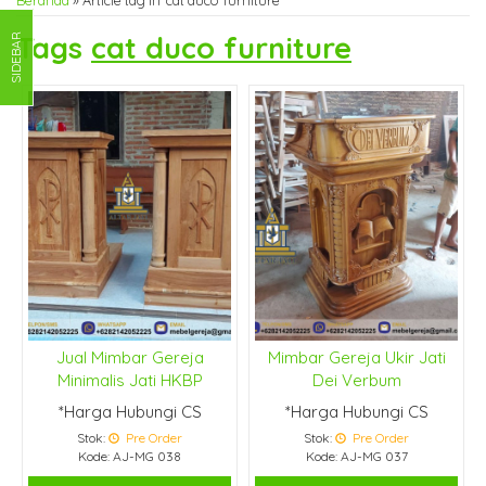
Beranda
»
Article tag in 'cat duco furniture'
Tags
cat duco furniture
SIDEBAR
Jual Mimbar Gereja
Mimbar Gereja Ukir Jati
Minimalis Jati HKBP
Dei Verbum
*Harga Hubungi CS
*Harga Hubungi CS
Stok:
Pre Order
Stok:
Pre Order
Kode: AJ-MG 038
Kode: AJ-MG 037