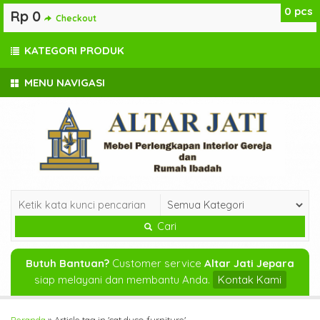
0
pcs
Rp 0
Checkout
KATEGORI PRODUK
MENU NAVIGASI
Cari
Butuh Bantuan?
Customer service
Altar Jati Jepara
siap melayani dan membantu Anda.
Kontak Kami