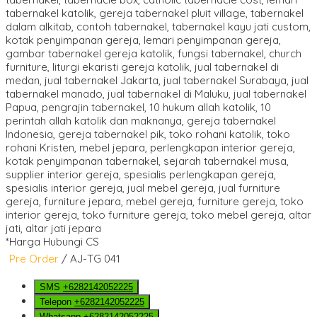
*Harga Hubungi CS
Pre Order
/ AJ-TG 041
SMS
+6282142052225
Telepon
+6282142052225
Whatsapp
+6282142052225