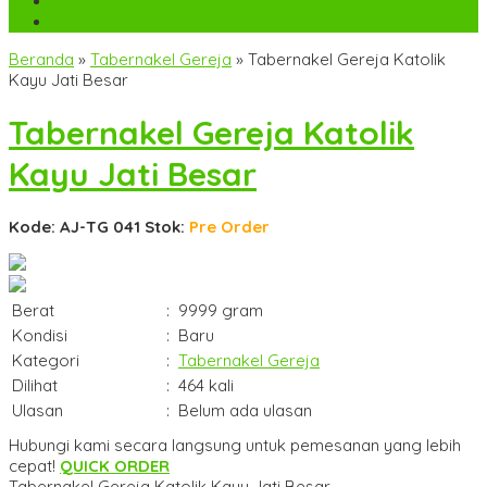
WA
+6282142052225
mebel.gereja@gmail.com
Beranda
»
Tabernakel Gereja
»
Tabernakel Gereja Katolik
Kayu Jati Besar
Tabernakel Gereja Katolik
Kayu Jati Besar
Kode: AJ-TG 041
Stok:
Pre Order
Berat
:
9999 gram
Kondisi
:
Baru
Kategori
:
Tabernakel Gereja
Dilihat
:
464 kali
Ulasan
:
Belum ada ulasan
Hubungi kami secara langsung untuk pemesanan yang lebih
cepat!
QUICK ORDER
Tabernakel Gereja Katolik Kayu Jati Besar