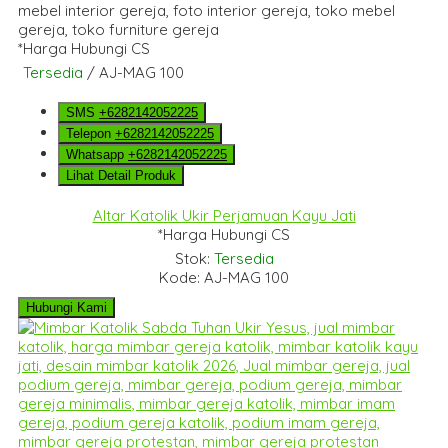
*Harga Hubungi CS
Tersedia
/ AJ-MAG 100
SMS
+6282142052225
Telepon
+6282142052225
Whatsapp
+6282142052225
Lihat Detail Produk
Altar Katolik Ukir Perjamuan Kayu Jati
*Harga Hubungi CS
Stok:
Tersedia
Kode: AJ-MAG 100
Hubungi Kami