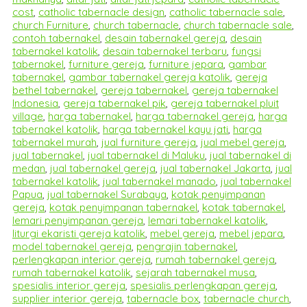
cost
,
catholic tabernacle design
,
catholic tabernacle sale
,
church Furniture
,
church tabernacle
,
church tabernacle sale
,
contoh tabernakel
,
desain tabernakel gereja
,
desain
tabernakel katolik
,
desain tabernakel terbaru
,
fungsi
tabernakel
,
furniture gereja
,
furniture jepara
,
gambar
tabernakel
,
gambar tabernakel gereja katolik
,
gereja
bethel tabernakel
,
gereja tabernakel
,
gereja tabernakel
Indonesia
,
gereja tabernakel pik
,
gereja tabernakel pluit
village
,
harga tabernakel
,
harga tabernakel gereja
,
harga
tabernakel katolik
,
harga tabernakel kayu jati
,
harga
tabernakel murah
,
jual furniture gereja
,
jual mebel gereja
,
jual tabernakel
,
jual tabernakel di Maluku
,
jual tabernakel di
medan
,
jual tabernakel gereja
,
jual tabernakel Jakarta
,
jual
tabernakel katolik
,
jual tabernakel manado
,
jual tabernakel
Papua
,
jual tabernakel Surabaya
,
kotak penyimpanan
gereja
,
kotak penyimpanan tabernakel
,
kotak tabernakel
,
lemari penyimpanan gereja
,
lemari tabernakel katolik
,
liturgi ekaristi gereja katolik
,
mebel gereja
,
mebel jepara
,
model tabernakel gereja
,
pengrajin tabernakel
,
perlengkapan interior gereja
,
rumah tabernakel gereja
,
rumah tabernakel katolik
,
sejarah tabernakel musa
,
spesialis interior gereja
,
spesialis perlengkapan gereja
,
supplier interior gereja
,
tabernacle box
,
tabernacle church
,