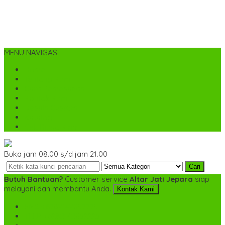
MENU NAVIGASI
Home
Tentang Kami
Cara Pemesanan
Kontak Kami
Desain Custom
Katalog
Cek Biaya Kirim
Buka jam 08.00 s/d jam 21.00
Cari
Butuh Bantuan?
Customer service
Altar Jati Jepara
siap
melayani dan membantu Anda.
Kontak Kami
SMS
+6282142052225
TELP
+6282142052225