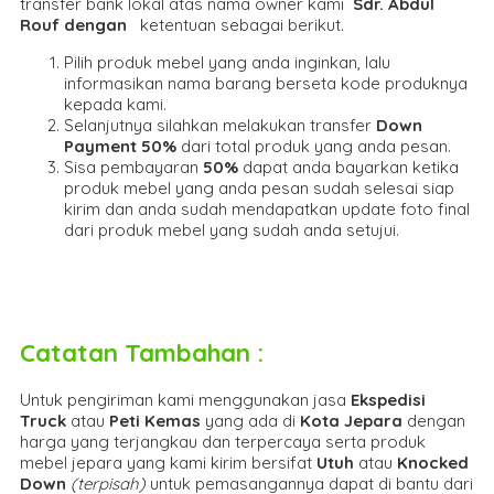
transfer bank lokal atas nama owner kami
Sdr. Abdul
Rouf dengan
ketentuan sebagai berikut.
Pilih produk mebel yang anda inginkan, lalu
informasikan nama barang berseta kode produknya
kepada kami.
Selanjutnya silahkan melakukan transfer
Down
Payment 50%
dari total produk yang anda pesan.
Sisa pembayaran
50%
dapat anda bayarkan ketika
produk mebel yang anda pesan sudah selesai siap
kirim dan anda sudah mendapatkan update foto final
dari produk mebel yang sudah anda setujui.
Catatan Tambahan :
Untuk pengiriman kami menggunakan jasa
Ekspedisi
Truck
atau
Peti Kemas
yang ada di
Kota Jepara
dengan
harga yang terjangkau dan terpercaya serta produk
mebel jepara yang kami kirim bersifat
Utuh
atau
Knocked
Down
(ter
pisah
)
untuk pemasangannya dapat di bantu dari