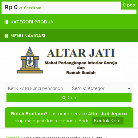
0
pcs
Rp 0
Checkout
KATEGORI PRODUK
MENU NAVIGASI
Cari
Butuh Bantuan?
Customer service
Altar Jati Jepara
siap melayani dan membantu Anda.
Kontak Kami