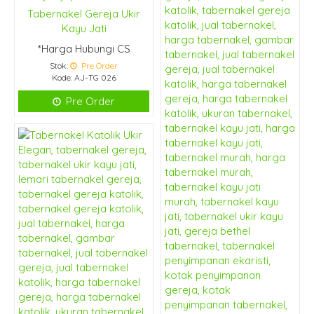
Tabernakel Gereja Ukir
Kayu Jati
*Harga Hubungi CS
Stok:
Pre Order
Kode: AJ-TG 026
Pre Order