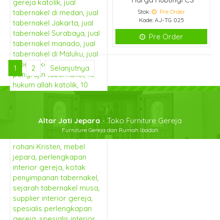
Stok:
Pre Order
Kode: AJ-TG 025
Pre Order
1
2
Selanjutnya
Tabernakel Katolik Ukir
Altar Jati Jepara
- Toko Furniture Gereja
Elegan
Furniture Gereja dan Rumah Ibadah
*Harga Hubungi CS
Stok:
Pre Order
Kode: AJ-TG 024
Pre Order