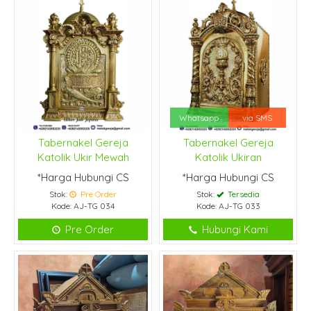
Whatsapp
via SMS
Tabernakel Gereja
Tabernakel Gereja
Katolik Ukir Mewah
Katolik Ukiran
*Harga Hubungi CS
*Harga Hubungi CS
Stok:
Pre Order
Stok:
Tersedia
Kode: AJ-TG 034
Kode: AJ-TG 033
Pre Order
Hubungi Kami