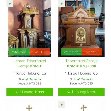
Whatsapp
via SMS
Whatsapp
via SMS
Lemari Tabernakel
Tabernakel Gereja
Gereja Katolik
Katolik Kayu Jati
*Harga Hubungi CS
*Harga Hubungi CS
Stok:
Tersedia
Stok:
Tersedia
Kode: AJ-TG 036
Kode: AJ-TG 035
Hubungi Kami
Hubungi Kami