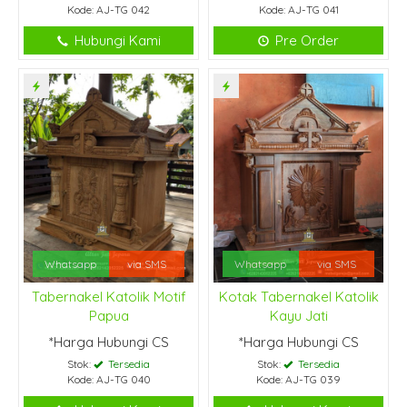
Kode: AJ-TG 042
Kode: AJ-TG 041
Hubungi Kami
Pre Order
Whatsapp
via SMS
Whatsapp
via SMS
Tabernakel Katolik Motif
Kotak Tabernakel Katolik
Papua
Kayu Jati
*Harga Hubungi CS
*Harga Hubungi CS
Stok:
Tersedia
Stok:
Tersedia
Kode: AJ-TG 040
Kode: AJ-TG 039