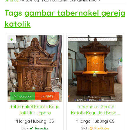
Beranda
»
Article tag in 'gambar tabernakel gereja katolik'
Tags
gambar tabernakel gereja
katolik
Whatsapp
via SMS
Tabernakel Katolik Kayu
Tabernakel Gereja
Jati Ukir Jepara
Katolik Kayu Jati Besa....
*Harga Hubungi CS
*Harga Hubungi CS
Stok:
Tersedia
Stok:
Pre Order