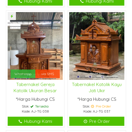
Hubungi Kami
Hubungi Kami
Whatsapp
via SMS
Tabernakel Gereja
Tabernakel Katolik Kayu
Katolik Ukuran Besar
Jati Ukir
*Harga Hubungi CS
*Harga Hubungi CS
Stok:
Tersedia
Stok:
Pre Order
Kode: AJ-TG 038
Kode: AJ-TG 037
Hubungi Kami
Pre Order