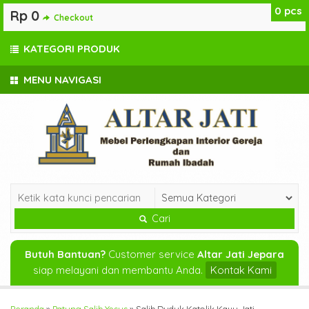
0
pcs
Rp 0
Checkout
KATEGORI PRODUK
MENU NAVIGASI
Cari
Butuh Bantuan?
Customer service
Altar Jati Jepara
siap melayani dan membantu Anda.
Kontak Kami