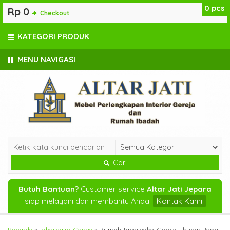
0
pcs
Rp 0
Checkout
KATEGORI PRODUK
MENU NAVIGASI
Cari
Butuh Bantuan?
Customer service
Altar Jati Jepara
siap melayani dan membantu Anda.
Kontak Kami