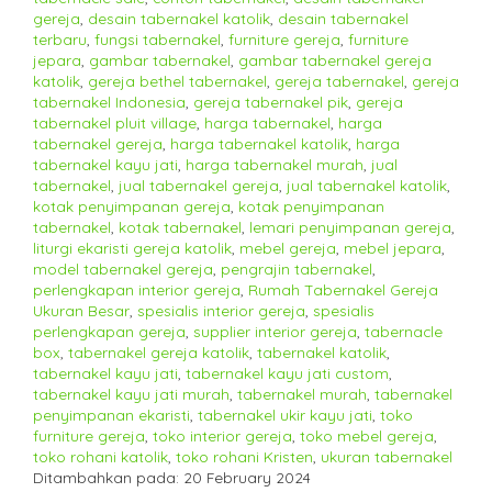
gereja
,
desain tabernakel katolik
,
desain tabernakel
terbaru
,
fungsi tabernakel
,
furniture gereja
,
furniture
jepara
,
gambar tabernakel
,
gambar tabernakel gereja
katolik
,
gereja bethel tabernakel
,
gereja tabernakel
,
gereja
tabernakel Indonesia
,
gereja tabernakel pik
,
gereja
tabernakel pluit village
,
harga tabernakel
,
harga
tabernakel gereja
,
harga tabernakel katolik
,
harga
tabernakel kayu jati
,
harga tabernakel murah
,
jual
tabernakel
,
jual tabernakel gereja
,
jual tabernakel katolik
,
kotak penyimpanan gereja
,
kotak penyimpanan
tabernakel
,
kotak tabernakel
,
lemari penyimpanan gereja
,
liturgi ekaristi gereja katolik
,
mebel gereja
,
mebel jepara
,
model tabernakel gereja
,
pengrajin tabernakel
,
perlengkapan interior gereja
,
Rumah Tabernakel Gereja
Ukuran Besar
,
spesialis interior gereja
,
spesialis
perlengkapan gereja
,
supplier interior gereja
,
tabernacle
box
,
tabernakel gereja katolik
,
tabernakel katolik
,
tabernakel kayu jati
,
tabernakel kayu jati custom
,
tabernakel kayu jati murah
,
tabernakel murah
,
tabernakel
penyimpanan ekaristi
,
tabernakel ukir kayu jati
,
toko
furniture gereja
,
toko interior gereja
,
toko mebel gereja
,
toko rohani katolik
,
toko rohani Kristen
,
ukuran tabernakel
Ditambahkan pada: 20 February 2024