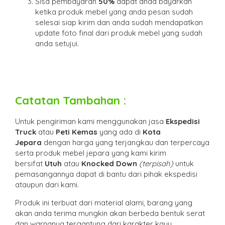
Sisa pembayaran
50%
dapat anda bayarkan
ketika produk mebel yang anda pesan sudah
selesai siap kirim dan anda sudah mendapatkan
update foto final dari produk mebel yang sudah
anda setujui.
Catatan Tambahan :
Untuk pengiriman kami menggunakan jasa
Ekspedisi
Truck
atau
Peti Kemas
yang ada di
Kota
Jepara
dengan harga yang terjangkau dan terpercaya
serta produk mebel jepara yang kami kirim
bersifat
Utuh
atau
Knocked Down
(ter
pisah
)
untuk
pemasangannya dapat di bantu dari pihak ekspedisi
ataupun dari kami.
Produk ini terbuat dari material alami, barang yang
akan anda terima mungkin akan berbeda bentuk serat
dan warnanya tergantung dari karakter kayu.