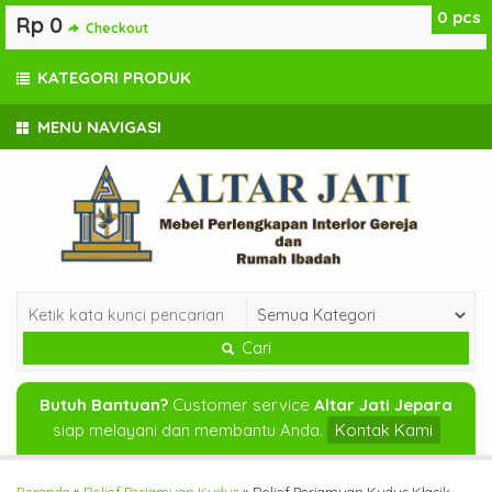
0
pcs
Rp 0
Checkout
KATEGORI PRODUK
MENU NAVIGASI
Cari
Butuh Bantuan?
Customer service
Altar Jati Jepara
siap melayani dan membantu Anda.
Kontak Kami