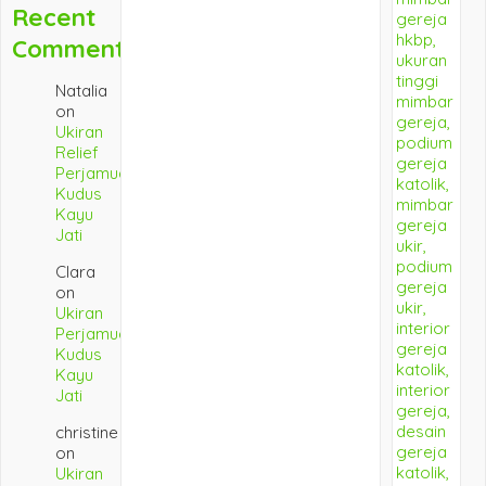
Recent
Comments
Natalia
on
Ukiran
Relief
Perjamuan
Kudus
Kayu
Jati
Clara
on
Ukiran
Perjamuan
Kudus
Kayu
Jati
christine
on
Ukiran