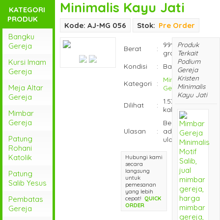
Minimalis Kayu Jati
KATEGORI
PRODUK
Kode: AJ-MG 056
Stok:
Pre Order
Bangku
999
Produk
Gereja
Berat
:
gram
Terkait
Podium
Kursi Imam
Kondisi
:
Baru
Gereja
Gereja
Kristen
Mimbar
Kategori
:
Minimalis
Meja Altar
Gereja
Kayu Jati
Gereja
1.538
Dilihat
:
kali
Mimbar
Gereja
Belum
Ulasan
:
ada
Patung
ulasan
Rohani
Katolik
Hubungi kami
secara
langsung
Patung
untuk
Salib Yesus
pemesanan
yang lebih
Pembatas
cepat!
QUICK
ORDER
Gereja