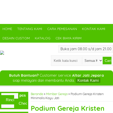
HOME
TENTANG KAMI
CARA PEMESANAN
KONTAK KAMI
DESAIN CUSTOM
KATALOG
CEK BIAYA KIRIM
Buka jam 08.00 s/d jam 21.00
Cari
Butuh Bantuan?
Customer service
Altar Jati Jepara
siap melayani dan membantu Anda.
Kontak Kami
Beranda
»
Mimbar Gereja
»
Podium Gereja Kristen
pcs
Minimalis Kayu Jati
Rincian
Checkout
Podium Gereja Kristen