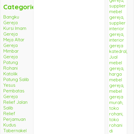
Categories
Bangku
Gereja
Kursi Imam
Gereja
Meja Altar
Gereja
Mimbar
Gereja
Patung
Rohani
Katolik
Patung Salib
Yesus
Pembatas
Gereja
Relief Jalan
Salib
Relief
Perjamuan
Kudus
Tabernakel