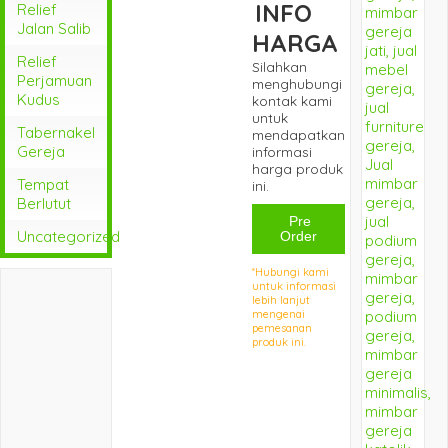
INFO
Relief
Jalan Salib
HARGA
Relief
Silahkan
Perjamuan
menghubungi
Kudus
kontak kami
untuk
Tabernakel
mendapatkan
Gereja
informasi
harga produk
Tempat
ini.
Berlutut
Pre
Uncategorized
Order
*Hubungi kami
untuk informasi
lebih lanjut
mengenai
pemesanan
produk ini.