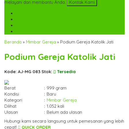
melayani dan membantu Anda.
Kontak Kami
SMS
+6282142052225
TELP
+6282142052225
WA
+6282142052225
mebel.gereja@gmail.com
Beranda
»
Mimbar Gereja
»
Podium Gereja Katolik Jati
Podium Gereja Katolik Jati
Kode: AJ-MG 083
Stok:
Tersedia
Berat
:
999 gram
Kondisi
:
Baru
Kategori
:
Mimbar Gereja
Dilihat
:
1.052 kali
Ulasan
:
Belum ada ulasan
Hubungi kami secara langsung untuk pemesanan yang lebih
cepat!
QUICK ORDER