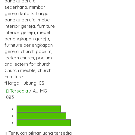
*Harga Hubungi CS
Tersedia
/ AJ-MG
083
SMS
+6282142052225
Telepon
+6282142052225
Whatsapp
+6282142052225
Tentukan pilihan yang tersedia!