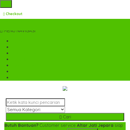
pcs
Checkout
Kategori Produk
MENU NAVIGASI
Home
Tentang Kami
Cara Pemesanan
Kontak Kami
Desain Custom
Katalog
Cek Biaya Kirim
Cari
Butuh Bantuan?
Customer service
Altar Jati Jepara
siap