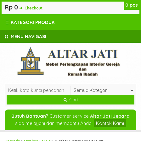
0
pcs
Rp 0
Checkout
KATEGORI PRODUK
MENU NAVIGASI
Cari
Butuh Bantuan?
Customer service
Altar Jati Jepara
siap melayani dan membantu Anda.
Kontak Kami