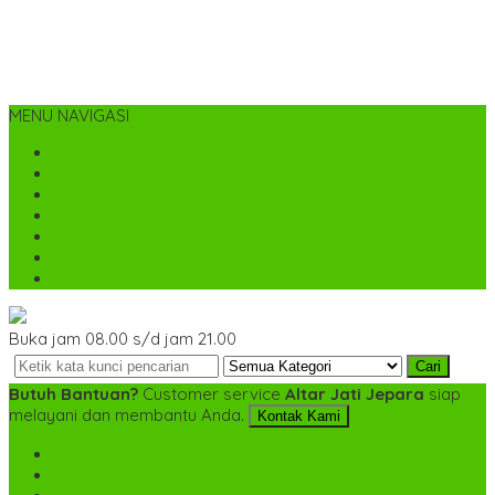
MENU NAVIGASI
Home
Tentang Kami
Cara Pemesanan
Kontak Kami
Desain Custom
Katalog
Cek Biaya Kirim
Buka jam 08.00 s/d jam 21.00
Cari
Butuh Bantuan?
Customer service
Altar Jati Jepara
siap
melayani dan membantu Anda.
Kontak Kami
SMS
+6282142052225
TELP
+6282142052225