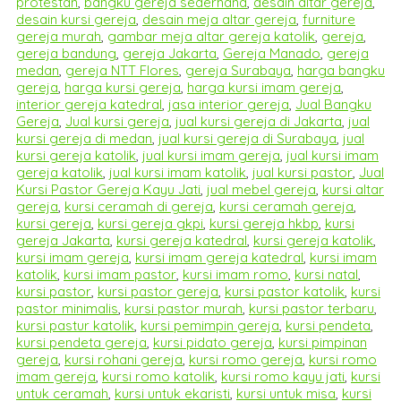
protestan
,
bangku gereja sederhana
,
desain altar gereja
,
desain kursi gereja
,
desain meja altar gereja
,
furniture
gereja murah
,
gambar meja altar gereja katolik
,
gereja
,
gereja bandung
,
gereja Jakarta
,
Gereja Manado
,
gereja
medan
,
gereja NTT Flores
,
gereja Surabaya
,
harga bangku
gereja
,
harga kursi gereja
,
harga kursi imam gereja
,
interior gereja katedral
,
jasa interior gereja
,
Jual Bangku
Gereja
,
Jual kursi gereja
,
jual kursi gereja di Jakarta
,
jual
kursi gereja di medan
,
jual kursi gereja di Surabaya
,
jual
kursi gereja katolik
,
jual kursi imam gereja
,
jual kursi imam
gereja katolik
,
jual kursi imam katolik
,
jual kursi pastor
,
Jual
Kursi Pastor Gereja Kayu Jati
,
jual mebel gereja
,
kursi altar
gereja
,
kursi ceramah di gereja
,
kursi ceramah gereja
,
kursi gereja
,
kursi gereja gkpi
,
kursi gereja hkbp
,
kursi
gereja Jakarta
,
kursi gereja katedral
,
kursi gereja katolik
,
kursi imam gereja
,
kursi imam gereja katedral
,
kursi imam
katolik
,
kursi imam pastor
,
kursi imam romo
,
kursi natal
,
kursi pastor
,
kursi pastor gereja
,
kursi pastor katolik
,
kursi
pastor minimalis
,
kursi pastor murah
,
kursi pastor terbaru
,
kursi pastur katolik
,
kursi pemimpin gereja
,
kursi pendeta
,
kursi pendeta gereja
,
kursi pidato gereja
,
kursi pimpinan
gereja
,
kursi rohani gereja
,
kursi romo gereja
,
kursi romo
imam gereja
,
kursi romo katolik
,
kursi romo kayu jati
,
kursi
untuk ceramah
,
kursi untuk ekaristi
,
kursi untuk misa
,
kursi