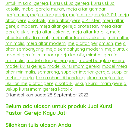
untuk misa di gereja
,
kursi uskup gereja
,
kursi uskup
katolik
,
mebel gereja murah
,
meja altar gambar
perjamuan
,
meja altar gereja
,
meja altar gereja 2021
,
meja
altar gereja katolik
,
meja altar gereja Kristen
,
meja altar
gereja modern
,
meja altar gereja protestan
,
meja altar
gereja ukir
,
meja altar Jakarta
,
meja altar katolik
,
meja
altar katolik di rumah
,
meja altar katolik Jakarta
,
meja altar
minimalis
,
meja altar modern
,
meja altar perjamuan
,
meja
altar sembahyang
,
meja sembahyang modern
,
meja untuk
misa di gereja
,
mimbar gereja katolik
,
mimbar gereja
minimalis
,
model altar gereja gpdi
,
model bangku gereja
,
model kursi gereja
,
model kursi imam gereja
,
model meja
altar minimalis
,
semarang
,
supplier interior gereja
,
supplier
mebel gereja
,
toko rohani di bandung
,
ukuran meja altar
,
ukuran meja altar gereja katolik
,
uskup kursi imam gereja
,
uskup kursi imam gereja katolik
Ditambahkan pada: 28 September 2022
Belum ada ulasan untuk produk Jual Kursi
Pastor Gereja Kayu Jati
Silahkan tulis ulasan Anda