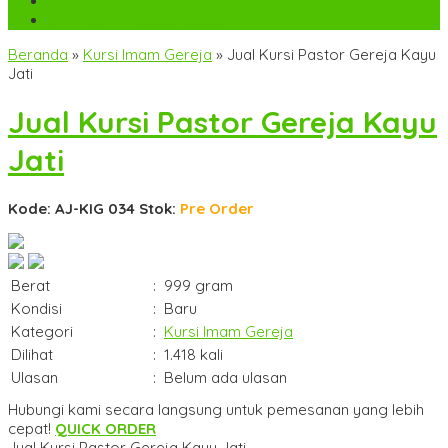
WA
+6282142052225
mebel.gereja@gmail.com
Beranda
»
Kursi Imam Gereja
»
Jual Kursi Pastor Gereja Kayu
Jati
Jual Kursi Pastor Gereja Kayu
Jati
Kode: AJ-KIG 034
Stok:
Pre Order
Berat
:
999 gram
Kondisi
:
Baru
Kategori
:
Kursi Imam Gereja
Dilihat
:
1.418 kali
Ulasan
:
Belum ada ulasan
Hubungi kami secara langsung untuk pemesanan yang lebih
cepat!
QUICK ORDER
Jual Kursi Pastor Gereja Kayu Jati