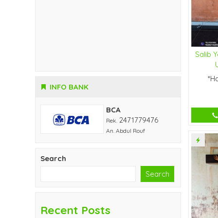
Salib 
*H
INFO BANK
BCA
2471779476
Rek.
An. Abdul Rouf
Search
Search
Recent Posts