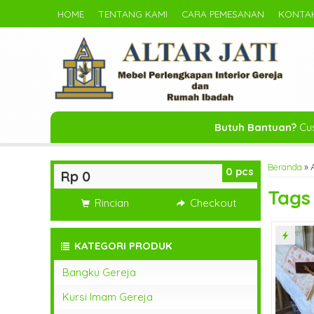
HOME
TENTANG KAMI
CARA PEMESANAN
KONTAK
Butuh Bantuan?
Cus
Beranda
»
0
pcs
Rp 0
Tag
Rincian
Checkout
KATEGORI PRODUK
Bangku Gereja
Kursi Imam Gereja