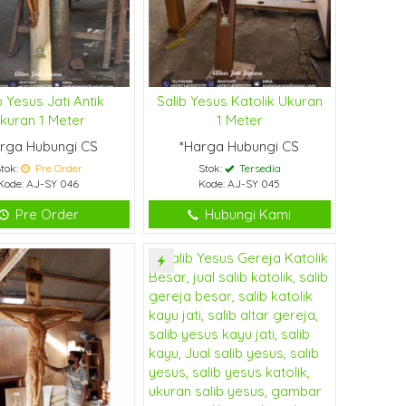
b Yesus Jati Antik
Salib Yesus Katolik Ukuran
kuran 1 Meter
1 Meter
rga Hubungi CS
*Harga Hubungi CS
tok:
Pre Order
Stok:
Tersedia
Kode: AJ-SY 046
Kode: AJ-SY 045
Pre Order
Hubungi Kami