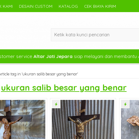
 KAMI
DESAIN CUSTOM
KATALOG
CEK BIAYA KIRIM
tomer service
Altar Jati Jepara
siap melayani dan membantu 
Article tag in 'ukuran salib besar yang benar'
s
ukuran salib besar yang benar