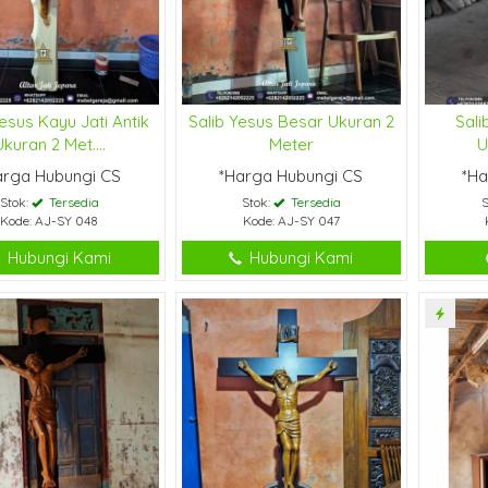
Yesus Kayu Jati Antik
Salib Yesus Besar Ukuran 2
Sali
Ukuran 2 Met....
Meter
U
arga Hubungi CS
*Harga Hubungi CS
*Ha
Stok:
Tersedia
Stok:
Tersedia
S
Kode: AJ-SY 048
Kode: AJ-SY 047
Hubungi Kami
Hubungi Kami