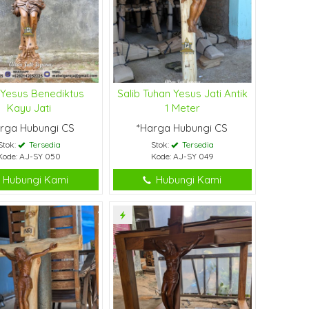
 Yesus Benediktus
Salib Tuhan Yesus Jati Antik
Kayu Jati
1 Meter
rga Hubungi CS
*Harga Hubungi CS
Stok:
Tersedia
Stok:
Tersedia
Kode: AJ-SY 050
Kode: AJ-SY 049
Hubungi Kami
Hubungi Kami