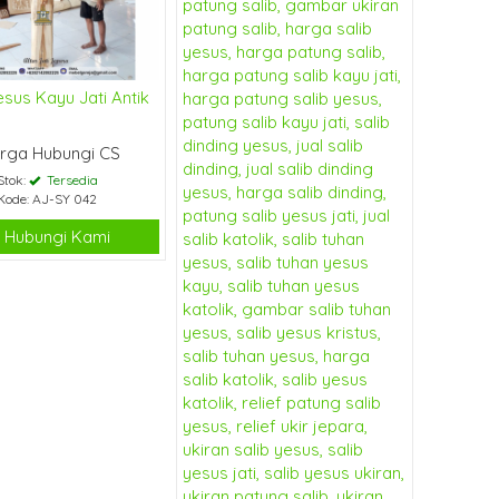
esus Kayu Jati Antik
rga Hubungi CS
Stok:
Tersedia
Kode: AJ-SY 042
Hubungi Kami