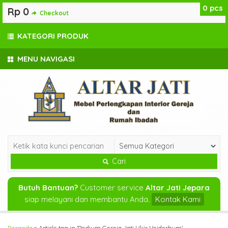
0
pcs
Rp 0
Checkout
KATEGORI PRODUK
MENU NAVIGASI
Cari
Butuh Bantuan?
Customer service
Altar Jati Jepara
siap melayani dan membantu Anda.
Kontak Kami