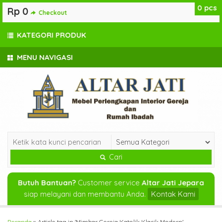
0
pcs
Rp 0
Checkout
KATEGORI PRODUK
MENU NAVIGASI
Cari
Butuh Bantuan?
Customer service
Altar Jati Jepara
siap melayani dan membantu Anda.
Kontak Kami